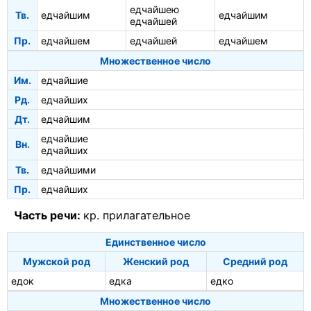
едчайшею
Тв.
едчайшим
едчайшим
едчайшей
Пр.
едчайшем
едчайшей
едчайшем
Множественное число
Им.
едчайшие
Рд.
едчайших
Дт.
едчайшим
едчайшие
Вн.
едчайших
Тв.
едчайшими
Пр.
едчайших
Часть речи:
кр. прилагательное
Единственное число
Мужской род
Женский род
Средний род
едок
едка
едко
Множественное число