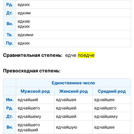
Рд.
едких
Дт.
едким
едкие
Вн.
едких
Тв.
едкими
Пр.
едких
Сравнительная степень:
едче
поедче
Превосходная степень:
Единственное число
Мужской род
Женский род
Средний род
Им.
едчайший
едчайшая
едчайшее
Рд.
едчайшего
едчайшей
едчайшего
Дт.
едчайшему
едчайшей
едчайшему
едчайшего
Вн.
едчайшую
едчайшее
едчайший