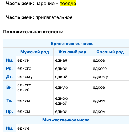
Часть речи:
наречие -
поедче
Часть речи:
прилагательное
Положительная степень:
Единственное число
Мужской род
Женский род
Средний род
Им.
едкий
едкая
едкое
Рд.
едкого
едкой
едкого
Дт.
едкому
едкой
едкому
едкого
Вн.
едкую
едкое
едкий
едкою
Тв.
едким
едким
едкой
Пр.
едком
едкой
едком
Множественное число
Им.
едкие