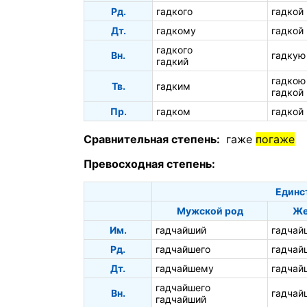
Рд.
гадкого
гадкой
Дт.
гадкому
гадкой
гадкого
Вн.
гадкую
гадкий
гадкою
Тв.
гадким
гадкой
Пр.
гадком
гадкой
Сравнительная степень:
гаже
погаже
Превосходная степень:
Единс
Мужской род
Же
Им.
гадчайший
гадчай
Рд.
гадчайшего
гадчай
Дт.
гадчайшему
гадчай
гадчайшего
Вн.
гадчай
гадчайший