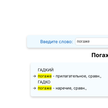
Введите слово:
Пога
ГАДКИЙ
→
погаже
- прилагательное, сравн.,
ГАДКО
→
погаже
- наречие, сравн.,