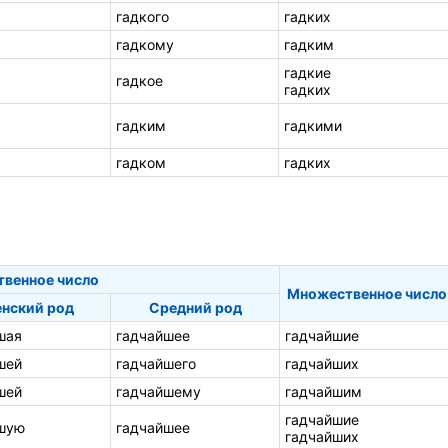
гадкого
гадких
гадкому
гадким
гадкие
гадкое
гадких
гадким
гадкими
гадком
гадких
твенное число
Множественное число
нский род
Средний род
шая
гадчайшее
гадчайшие
шей
гадчайшего
гадчайших
шей
гадчайшему
гадчайшим
гадчайшие
шую
гадчайшее
гадчайших