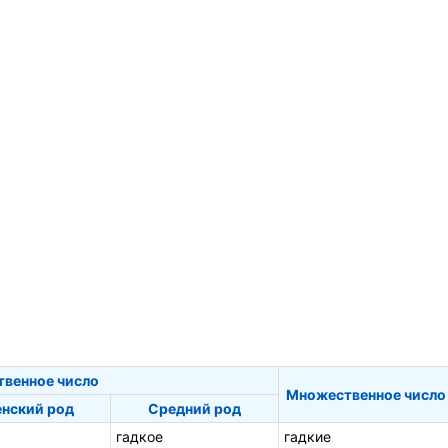
твенное число
Множественное число
нский род
Средний род
гадкое
гадкие