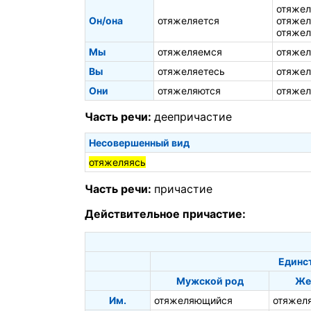
отяжел
Он/она
отяжеляется
отяжел
отяжел
Мы
отяжеляемся
отяжел
Вы
отяжеляетесь
отяжел
Они
отяжеляются
отяжел
Часть речи:
деепричастие
Несовершенный вид
отяжеляясь
Часть речи:
причастие
Действительное причастие:
Единс
Мужской род
Же
Им.
отяжеляющийся
отяжел