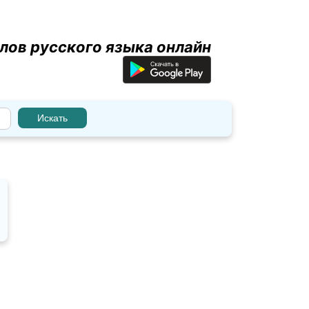
лов русского языка онлайн