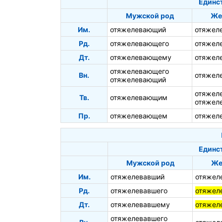
Единс
Мужской род
Же
Им.
отяжелевающий
отяжел
Рд.
отяжелевающего
отяжел
Дт.
отяжелевающему
отяжел
отяжелевающего
Вн.
отяжел
отяжелевающий
отяжел
Тв.
отяжелевающим
отяжел
Пр.
отяжелевающем
отяжел
Единс
Мужской род
Же
Им.
отяжелевавший
отяжел
Рд.
отяжелевавшего
отяжел
Дт.
отяжелевавшему
отяжел
отяжелевавшего