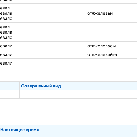
евал
евала
отяжелевай
евало
евал
евала
евало
евали
отяжелеваем
евали
отяжелевайте
евали
Совершенный вид
Настоящее время