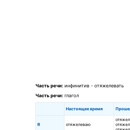
Часть речи:
инфинитив -
отяжелевать
Часть речи:
глагол
Настоящее время
Проше
отяжел
Я
отяжелеваю
отяжел
отяжел