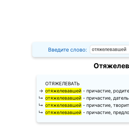
Введите слово:
Отяжелев
ОТЯЖЕЛЕВАТЬ
→
отяжелевавшей
- причастие, родитель
↳
отяжелевавшей
- причастие, дательны
↳
отяжелевавшей
- причастие, творител
↳
отяжелевавшей
- причастие, предлож