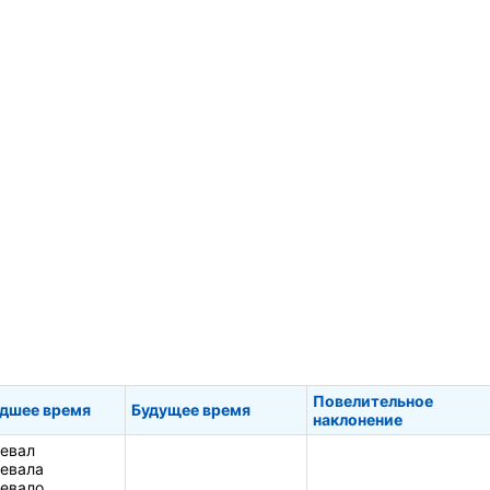
Повелительное
дшее время
Будущее время
наклонение
евал
евала
евало