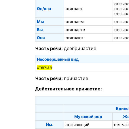
отягча
Он/она
отягчает
отягча
отягча
Мы
отягчаем
отягча
Вы
отягчаете
отягча
Они
отягчают
отягча
Часть речи:
деепричастие
Несовершенный вид
отягчая
Часть речи:
причастие
Действительное причастие:
Единс
Мужской род
Же
Им.
отягчающий
отягча