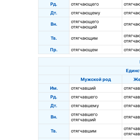
Рд.
отягчающего
отягча
Дт.
отягчающему
отягча
отягчающего
Вн.
отягча
отягчающий
отягча
Тв.
отягчающим
отягча
Пр.
отягчающем
отягча
Единс
Мужской род
Же
Им.
отягчавший
отягча
Рд.
отягчавшего
отягча
Дт.
отягчавшему
отягча
отягчавшего
Вн.
отягча
отягчавший
отягча
Тв.
отягчавшим
отягча