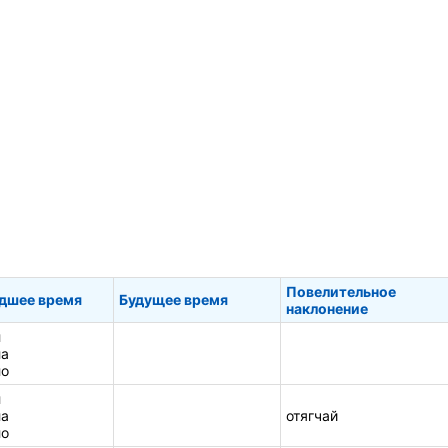
Повелительное
дшее время
Будущее время
наклонение
л
ла
ло
л
ла
отягчай
ло