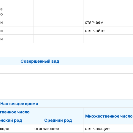
л
ла
ло
ли
отягчаем
ли
отягчайте
ли
Совершенный вид
Настоящее время
твенное число
Множественное число
нский род
Средний род
ющая
отягчающее
отягчающие