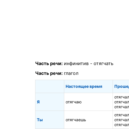
Часть речи:
инфинитив -
отягчать
Часть речи:
глагол
Настоящее время
Проше
отягча
Я
отягчаю
отягча
отягча
отягча
Ты
отягчаешь
отягча
отягча