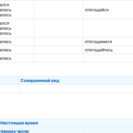
ался
алась
отягощайся
алось
ался
алась
алось
ались
отягощаемся
ались
отягощайтесь
ались
Совершенный вид
Настоящее время
твенное число