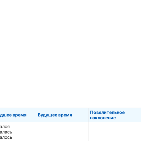
Повелительное
дшее время
Будущее время
наклонение
ался
алась
алось