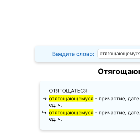
Введите слово:
Отягощающ
ОТЯГОЩАТЬСЯ
→
отягощающемуся
- причастие, датель
ед. ч.
↳
отягощающемуся
- причастие, датель
ед. ч.