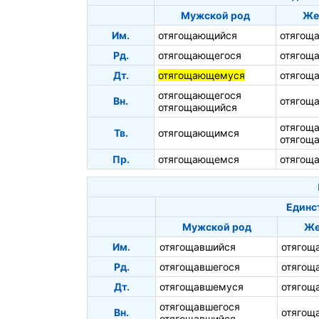
Мужской род
Же
Им.
отягощающийся
отягощ
Рд.
отягощающегося
отягощ
Дт.
отягощающемуся
отягощ
отягощающегося
Вн.
отягощ
отягощающийся
отягощ
Тв.
отягощающимся
отягощ
Пр.
отягощающемся
отягощ
Единс
Мужской род
Же
Им.
отягощавшийся
отягощ
Рд.
отягощавшегося
отягощ
Дт.
отягощавшемуся
отягощ
отягощавшегося
Вн.
отягощ
отягощавшийся