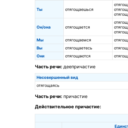
отягощ
Ты
отягощаешься
отягощ
отягощ
отягощ
Он/она
отягощается
отягощ
отягощ
Мы
отягощаемся
отягощ
Вы
отягощаетесь
отягощ
Они
отягощаются
отягощ
Часть речи:
деепричастие
Несовершенный вид
отягощаясь
Часть речи:
причастие
Действительное причастие:
Единс