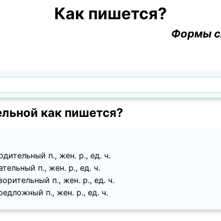
Как пишется?
Формы с
ельной как пишется?
дительный п., жен. p., ед. ч.
ельный п., жен. p., ед. ч.
орительный п., жен. p., ед. ч.
едложный п., жен. p., ед. ч.