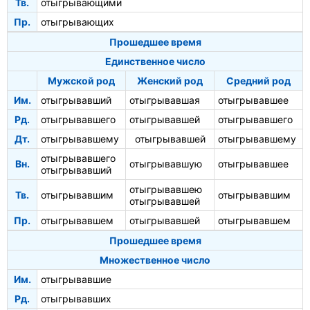
Тв.
отыгрывающими
Пр.
отыгрывающих
Прошедшее время
Единственное число
Мужской род
Женский род
Средний род
Им.
отыгрывавший
отыгрывавшая
отыгрывавшее
Рд.
отыгрывавшего
отыгрывавшей
отыгрывавшего
Дт.
отыгрывавшему
отыгрывавшей
отыгрывавшему
отыгрывавшего
Вн.
отыгрывавшую
отыгрывавшее
отыгрывавший
отыгрывавшею
Тв.
отыгрывавшим
отыгрывавшим
отыгрывавшей
Пр.
отыгрывавшем
отыгрывавшей
отыгрывавшем
Прошедшее время
Множественное число
Им.
отыгрывавшие
Рд.
отыгрывавших