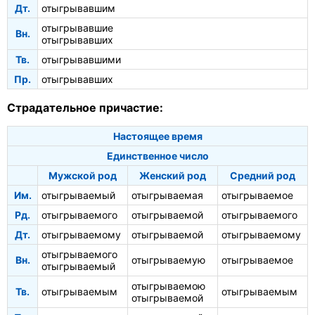
Дт.
отыгрывавшим
отыгрывавшие
Вн.
отыгрывавших
Тв.
отыгрывавшими
Пр.
отыгрывавших
Страдательное причастие:
Настоящее время
Единственное число
Мужской род
Женский род
Средний род
Им.
отыгрываемый
отыгрываемая
отыгрываемое
Рд.
отыгрываемого
отыгрываемой
отыгрываемого
Дт.
отыгрываемому
отыгрываемой
отыгрываемому
отыгрываемого
Вн.
отыгрываемую
отыгрываемое
отыгрываемый
отыгрываемою
Тв.
отыгрываемым
отыгрываемым
отыгрываемой