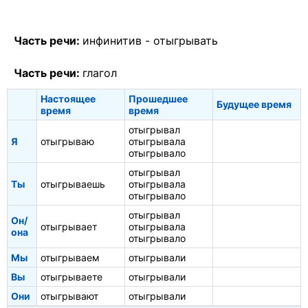
Часть речи:
инфинитив -
отыгрывать
Часть речи:
глагол
Настоящее
Прошедшее
Будущее время
время
время
отыгрывал
Я
отыгрываю
отыгрывала
отыгрывало
отыгрывал
Ты
отыгрываешь
отыгрывала
отыгрывало
отыгрывал
Он/
отыгрывает
отыгрывала
она
отыгрывало
Мы
отыгрываем
отыгрывали
Вы
отыгрываете
отыгрывали
Они
отыгрывают
отыгрывали