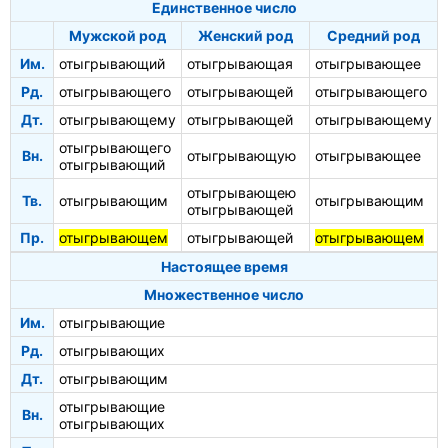
Единственное число
Мужской род
Женский род
Средний род
Им.
отыгрывающий
отыгрывающая
отыгрывающее
Рд.
отыгрывающего
отыгрывающей
отыгрывающего
Дт.
отыгрывающему
отыгрывающей
отыгрывающему
отыгрывающего
Вн.
отыгрывающую
отыгрывающее
отыгрывающий
отыгрывающею
Тв.
отыгрывающим
отыгрывающим
отыгрывающей
Пр.
отыгрывающем
отыгрывающей
отыгрывающем
Настоящее время
Множественное число
Им.
отыгрывающие
Рд.
отыгрывающих
Дт.
отыгрывающим
отыгрывающие
Вн.
отыгрывающих