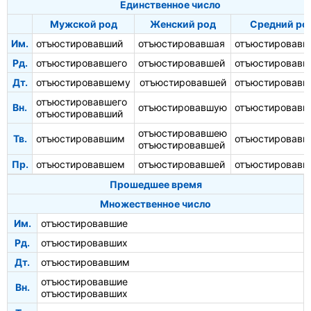
Единственное число
Мужской род
Женский род
Средний ро
Им.
отъюстировавший
отъюстировавшая
отъюстировавш
Рд.
отъюстировавшего
отъюстировавшей
отъюстировавш
Дт.
отъюстировавшему
отъюстировавшей
отъюстировав
отъюстировавшего
Вн.
отъюстировавшую
отъюстировавш
отъюстировавший
отъюстировавшею
Тв.
отъюстировавшим
отъюстировав
отъюстировавшей
Пр.
отъюстировавшем
отъюстировавшей
отъюстировав
Прошедшее время
Множественное число
Им.
отъюстировавшие
Рд.
отъюстировавших
Дт.
отъюстировавшим
отъюстировавшие
Вн.
отъюстировавших