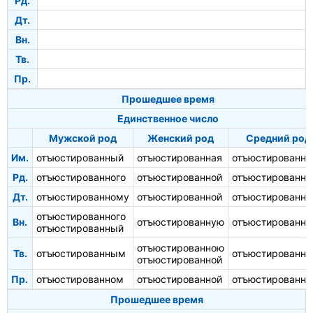
Рд.
Дт.
Вн.
Тв.
Пр.
Прошедшее время
Единственное число
Мужской род
Женский род
Средний род
Им.
отъюстированный
отъюстированная
отъюстированно
Рд.
отъюстированного
отъюстированной
отъюстированно
Дт.
отъюстированному
отъюстированной
отъюстированн
отъюстированного
Вн.
отъюстированную
отъюстированно
отъюстированный
отъюстированною
Тв.
отъюстированным
отъюстированн
отъюстированной
Пр.
отъюстированном
отъюстированной
отъюстированн
Прошедшее время