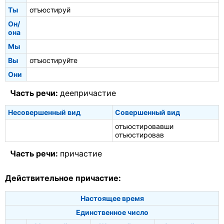
Ты
отъюстируй
Он/
она
Мы
Вы
отъюстируйте
Они
Часть речи:
деепричастие
Несовершенный вид
Совершенный вид
отъюстировавши
отъюстировав
Часть речи:
причастие
Действительное причастие:
Настоящее время
Единственное число