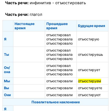
Часть речи:
инфинитив -
отъюстировать
Часть речи:
глагол
Настоящее
Прошедшее
Будущее время
время
время
отъюстировал
Я
отъюстировала
отъюстирую
отъюстировало
отъюстировал
Ты
отъюстировала
отъюстируешь
отъюстировало
отъюстировал
Он/
отъюстировала
отъюстирует
она
отъюстировало
Мы
отъюстировали
отъюстируем
Вы
отъюстировали
отъюстируете
Они
отъюстировали
отъюстируют
Повелительное наклонение
Я