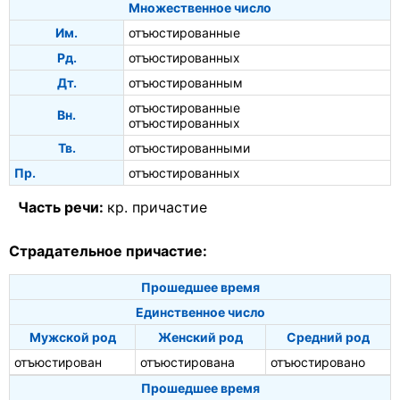
Множественное число
Им.
отъюстированные
Рд.
отъюстированных
Дт.
отъюстированным
отъюстированные
Вн.
отъюстированных
Тв.
отъюстированными
Пр.
отъюстированных
Часть речи:
кр. причастие
Страдательное причастие:
Прошедшее время
Единственное число
Мужской род
Женский род
Средний род
отъюстирован
отъюстирована
отъюстировано
Прошедшее время