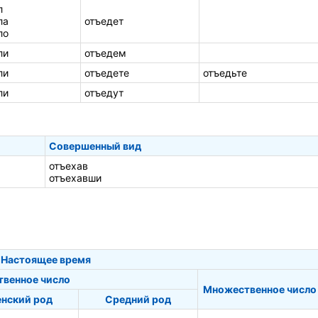
л
ла
отъедет
ло
ли
отъедем
ли
отъедете
отъедьте
ли
отъедут
Совершенный вид
отъехав
отъехавши
Настоящее время
твенное число
Множественное число
нский род
Средний род