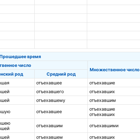
Прошедшее время
твенное число
Множественное число
нский род
Средний род
вшая
отъехавшее
отъехавшие
вшей
отъехавшего
отъехавших
вшей
отъехавшему
отъехавшим
отъехавшие
вшую
отъехавшее
отъехавших
вшею
отъехавшим
отъехавшими
вшей
вшей
отъехавшем
отъехавших