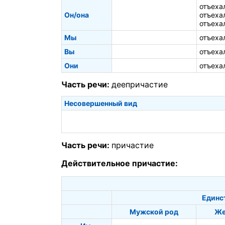
отъеха
Он/она
отъеха
отъеха
Мы
отъеха
Вы
отъеха
Они
отъеха
Часть речи:
деепричастие
Несовершенный вид
Часть речи:
причастие
Действительное причастие:
Единс
Мужской род
Же