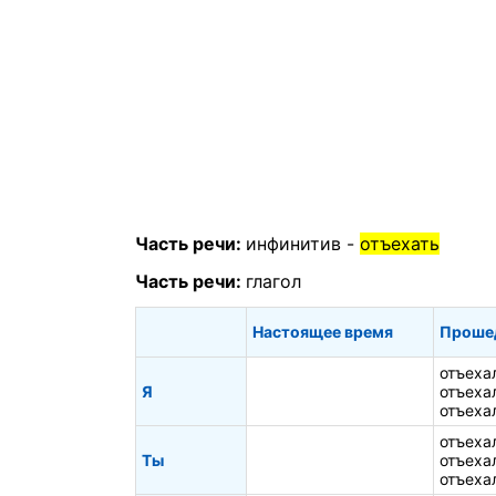
Часть речи:
инфинитив -
отъехать
Часть речи:
глагол
Настоящее время
Проше
отъеха
Я
отъеха
отъеха
отъеха
Ты
отъеха
отъеха