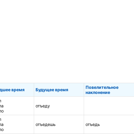
Повелительное
дшее время
Будущее время
наклонение
л
ла
отъеду
ло
л
ла
отъедешь
отъедь
ло