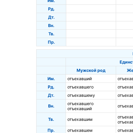
Им.
Рд.
Дт.
Вн.
Тв.
Пр.
Единс
Мужской род
Же
Им.
отъехавший
отъеха
Рд.
отъехавшего
отъеха
Дт.
отъехавшему
отъеха
отъехавшего
Вн.
отъеха
отъехавший
отъеха
Тв.
отъехавшим
отъеха
Пр.
отъехавшем
отъеха