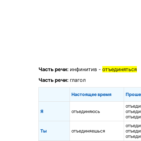
Часть речи:
инфинитив -
отъединяться
Часть речи:
глагол
Настоящее время
Проше
отъеди
Я
отъединяюсь
отъеди
отъеди
отъеди
Ты
отъединяешься
отъеди
отъеди