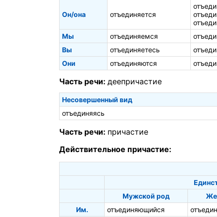
отъеди
Он/она
отъединяется
отъеди
отъеди
Мы
отъединяемся
отъеди
Вы
отъединяетесь
отъеди
Они
отъединяются
отъеди
Часть речи:
деепричастие
Несовершенный вид
отъединяясь
Часть речи:
причастие
Действительное причастие:
Единс
Мужской род
Же
Им.
отъединяющийся
отъеди