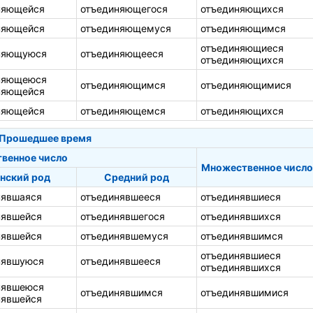
няющейся
отъединяющегося
отъединяющихся
няющейся
отъединяющемуся
отъединяющимся
отъединяющиеся
няющуюся
отъединяющееся
отъединяющихся
няющеюся
отъединяющимся
отъединяющимися
няющейся
няющейся
отъединяющемся
отъединяющихся
Прошедшее время
твенное число
Множественное число
нский род
Средний род
нявшаяся
отъединявшееся
отъединявшиеся
нявшейся
отъединявшегося
отъединявшихся
нявшейся
отъединявшемуся
отъединявшимся
отъединявшиеся
нявшуюся
отъединявшееся
отъединявшихся
нявшеюся
отъединявшимся
отъединявшимися
нявшейся