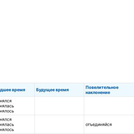
Повелительное
дшее время
Будущее время
наклонение
нялся
нялась
нялось
нялся
нялась
отъединяйся
нялось