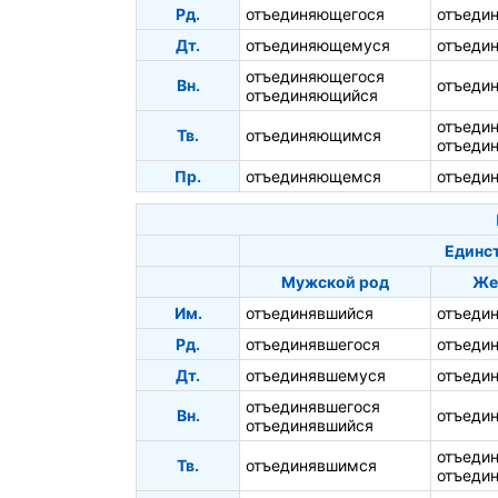
Рд.
отъединяющегося
отъеди
Дт.
отъединяющемуся
отъеди
отъединяющегося
Вн.
отъеди
отъединяющийся
отъеди
Тв.
отъединяющимся
отъеди
Пр.
отъединяющемся
отъеди
Единс
Мужской род
Же
Им.
отъединявшийся
отъеди
Рд.
отъединявшегося
отъеди
Дт.
отъединявшемуся
отъеди
отъединявшегося
Вн.
отъеди
отъединявшийся
отъеди
Тв.
отъединявшимся
отъеди