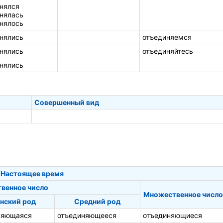
нялся
нялась
нялось
нялись
отъединяемся
нялись
отъединяйтесь
нялись
Совершенный вид
Настоящее время
твенное число
Множественное число
нский род
Средний род
няющаяся
отъединяющееся
отъединяющиеся