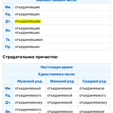
Им.
отъединявшие
Рд.
отъединявших
Дт.
отъединявшим
отъединявшие
Вн.
отъединявших
Тв.
отъединявшими
Пр.
отъединявших
Страдательное причастие:
Настоящее время
Единственное число
Мужской род
Женский род
Средний род
Им.
отъединяемый
отъединяемая
отъединяемое
Рд.
отъединяемого
отъединяемой
отъединяемого
Дт.
отъединяемому
отъединяемой
отъединяемому
отъединяемого
Вн.
отъединяемую
отъединяемое