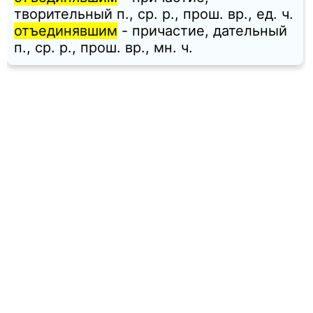
творительный п., ср. p., прош. вр., ед. ч.
отъединявшим
- причастие, дательный
п., ср. p., прош. вр., мн. ч.