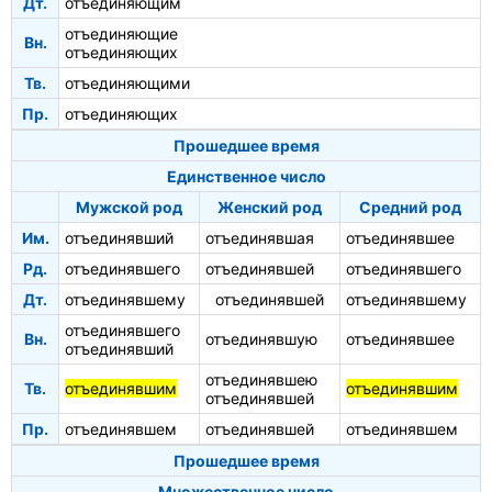
Дт.
отъединяющим
отъединяющие
Вн.
отъединяющих
Тв.
отъединяющими
Пр.
отъединяющих
Прошедшее время
Единственное число
Мужской род
Женский род
Средний род
Им.
отъединявший
отъединявшая
отъединявшее
Рд.
отъединявшего
отъединявшей
отъединявшего
Дт.
отъединявшему
отъединявшей
отъединявшему
отъединявшего
Вн.
отъединявшую
отъединявшее
отъединявший
отъединявшею
Тв.
отъединявшим
отъединявшим
отъединявшей
Пр.
отъединявшем
отъединявшей
отъединявшем
Прошедшее время
Множественное число