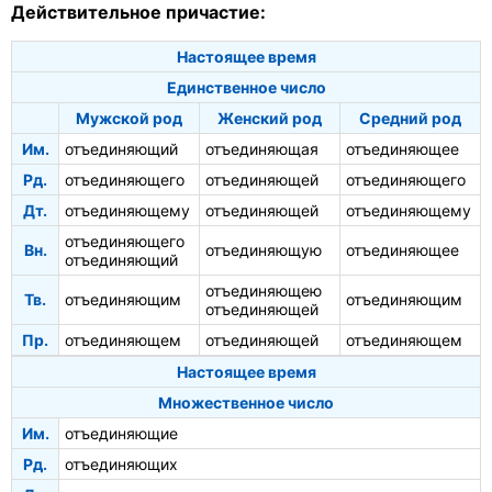
Действительное причастие:
Настоящее время
Единственное число
Мужской род
Женский род
Средний род
Им.
отъединяющий
отъединяющая
отъединяющее
Рд.
отъединяющего
отъединяющей
отъединяющего
Дт.
отъединяющему
отъединяющей
отъединяющему
отъединяющего
Вн.
отъединяющую
отъединяющее
отъединяющий
отъединяющею
Тв.
отъединяющим
отъединяющим
отъединяющей
Пр.
отъединяющем
отъединяющей
отъединяющем
Настоящее время
Множественное число
Им.
отъединяющие
Рд.
отъединяющих