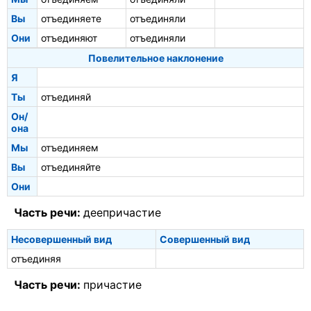
Вы
отъединяете
отъединяли
Они
отъединяют
отъединяли
Повелительное наклонение
Я
Ты
отъединяй
Он/
она
Мы
отъединяем
Вы
отъединяйте
Они
Часть речи:
деепричастие
Несовершенный вид
Совершенный вид
отъединяя
Часть речи:
причастие