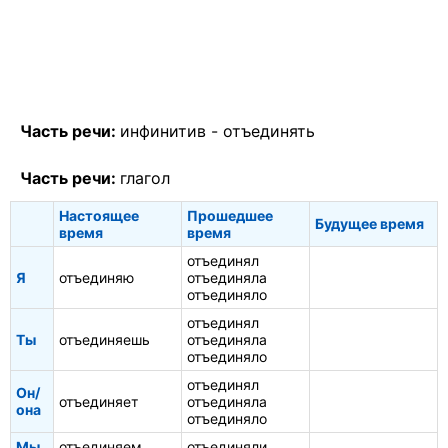
Часть речи:
инфинитив -
отъединять
Часть речи:
глагол
Настоящее
Прошедшее
Будущее время
время
время
отъединял
Я
отъединяю
отъединяла
отъединяло
отъединял
Ты
отъединяешь
отъединяла
отъединяло
отъединял
Он/
отъединяет
отъединяла
она
отъединяло
Мы
отъединяем
отъединяли