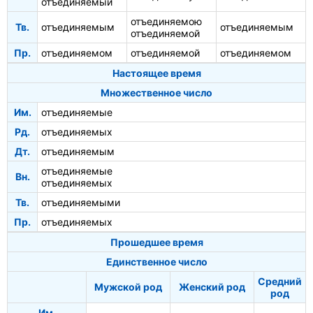
отъединяемый
отъединяемою
Тв.
отъединяемым
отъединяемым
отъединяемой
Пр.
отъединяемом
отъединяемой
отъединяемом
Настоящее время
Множественное число
Им.
отъединяемые
Рд.
отъединяемых
Дт.
отъединяемым
отъединяемые
Вн.
отъединяемых
Тв.
отъединяемыми
Пр.
отъединяемых
Прошедшее время
Единственное число
Средний
Мужской род
Женский род
род
Им.