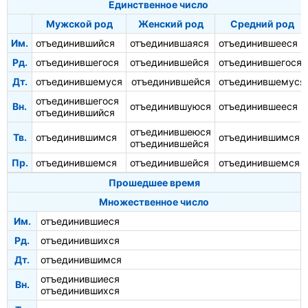
Единственное число
Мужской род
Женский род
Средний род
Им.
отъединившийся
отъединившаяся
отъединившееся
Рд.
отъединившегося
отъединившейся
отъединившегося
Дт.
отъединившемуся
отъединившейся
отъединившемуся
отъединившегося
Вн.
отъединившуюся
отъединившееся
отъединившийся
отъединившеюся
Тв.
отъединившимся
отъединившимся
отъединившейся
Пр.
отъединившемся
отъединившейся
отъединившемся
Прошедшее время
Множественное число
Им.
отъединившиеся
Рд.
отъединившихся
Дт.
отъединившимся
отъединившиеся
Вн.
отъединившихся