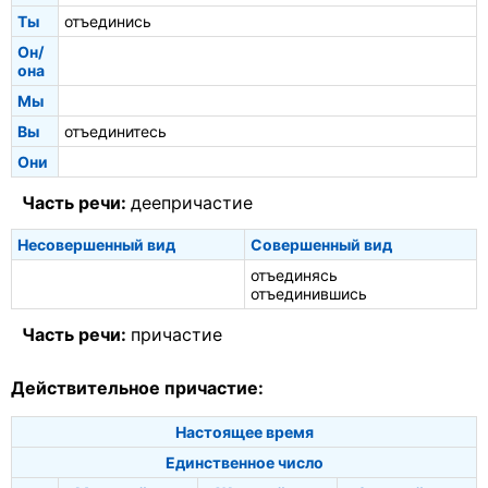
Ты
отъединись
Он/
она
Мы
Вы
отъединитесь
Они
Часть речи:
деепричастие
Несовершенный вид
Совершенный вид
отъединясь
отъединившись
Часть речи:
причастие
Действительное причастие:
Настоящее время
Единственное число