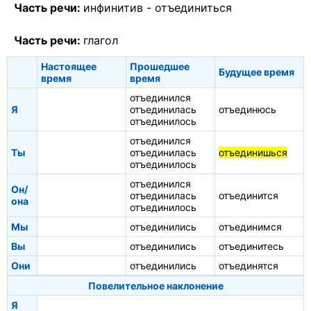
Часть речи:
инфинитив -
отъединиться
Часть речи:
глагол
Настоящее
Прошедшее
Будущее время
время
время
отъединился
Я
отъединилась
отъединюсь
отъединилось
отъединился
Ты
отъединилась
отъединишься
отъединилось
отъединился
Он/
отъединилась
отъединится
она
отъединилось
Мы
отъединились
отъединимся
Вы
отъединились
отъединитесь
Они
отъединились
отъединятся
Повелительное наклонение
Я