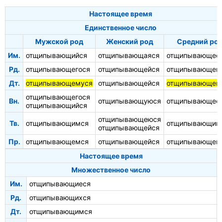
Настоящее время
Единственное число
Мужской род
Женский род
Средний ро
Им.
отщипывающийся
отщипывающаяся
отщипывающее
Рд.
отщипывающегося
отщипывающейся
отщипывающег
Дт.
отщипывающемуся
отщипывающейся
отщипывающем
отщипывающегося
Вн.
отщипывающуюся
отщипывающее
отщипывающийся
отщипывающеюся
Тв.
отщипывающимся
отщипывающим
отщипывающейся
Пр.
отщипывающемся
отщипывающейся
отщипывающем
Настоящее время
Множественное число
Им.
отщипывающиеся
Рд.
отщипывающихся
Дт.
отщипывающимся