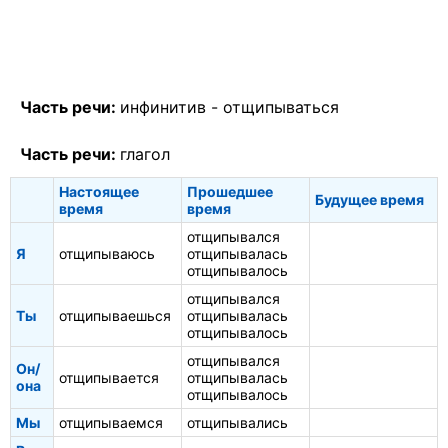
Часть речи:
инфинитив -
отщипываться
Часть речи:
глагол
Настоящее
Прошедшее
Будущее время
время
время
отщипывался
Я
отщипываюсь
отщипывалась
отщипывалось
отщипывался
Ты
отщипываешься
отщипывалась
отщипывалось
отщипывался
Он/
отщипывается
отщипывалась
она
отщипывалось
Мы
отщипываемся
отщипывались