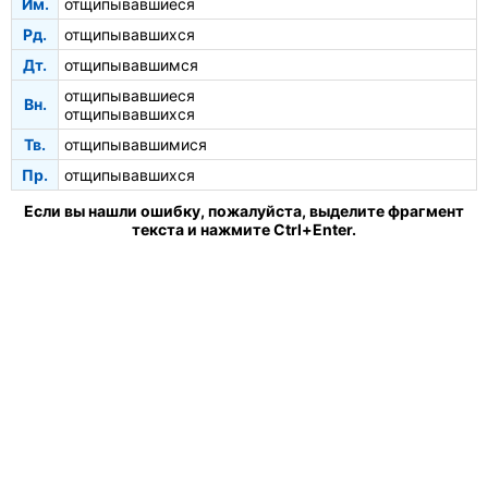
Им.
отщипывавшиеся
Рд.
отщипывавшихся
Дт.
отщипывавшимся
отщипывавшиеся
Вн.
отщипывавшихся
Тв.
отщипывавшимися
Пр.
отщипывавшихся
Если вы нашли ошибку, пожалуйста, выделите фрагмент
текста и нажмите Ctrl+Enter.