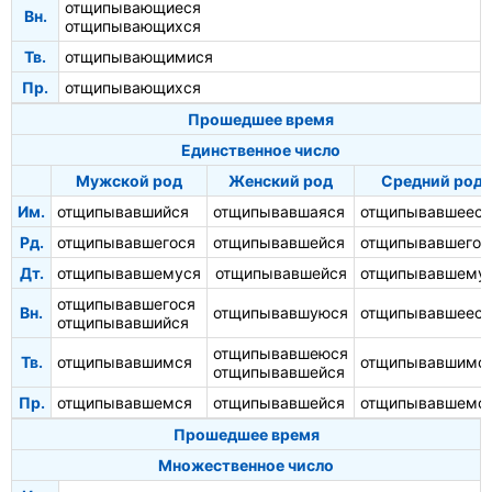
отщипывающиеся
Вн.
отщипывающихся
Тв.
отщипывающимися
Пр.
отщипывающихся
Прошедшее время
Единственное число
Мужской род
Женский род
Средний род
Им.
отщипывавшийся
отщипывавшаяся
отщипывавшееся
Рд.
отщипывавшегося
отщипывавшейся
отщипывавшегос
Дт.
отщипывавшемуся
отщипывавшейся
отщипывавшему
отщипывавшегося
Вн.
отщипывавшуюся
отщипывавшееся
отщипывавшийся
отщипывавшеюся
Тв.
отщипывавшимся
отщипывавшимс
отщипывавшейся
Пр.
отщипывавшемся
отщипывавшейся
отщипывавшемс
Прошедшее время
Множественное число