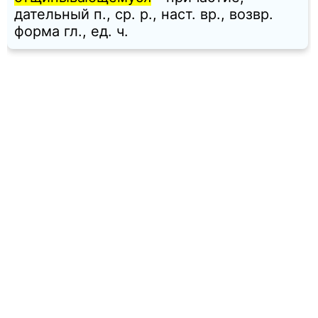
дательный п., ср. p., наст. вр., возвр.
форма гл., ед. ч.