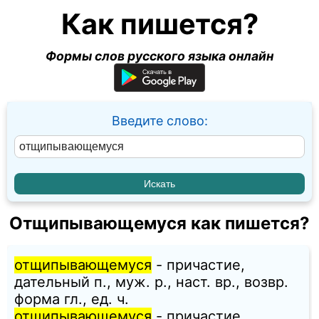
Как пишется?
Формы слов русского языка онлайн
Введите слово:
Отщипывающемуся как пишется?
отщипывающемуся
- причастие,
дательный п., муж. p., наст. вр., возвр.
форма гл., ед. ч.
отщипывающемуся
- причастие,