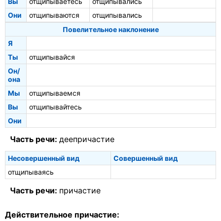
Вы
отщипываетесь
отщипывались
Они
отщипываются
отщипывались
Повелительное наклонение
Я
Ты
отщипывайся
Он/
она
Мы
отщипываемся
Вы
отщипывайтесь
Они
Часть речи:
деепричастие
Несовершенный вид
Совершенный вид
отщипываясь
Часть речи:
причастие
Действительное причастие: