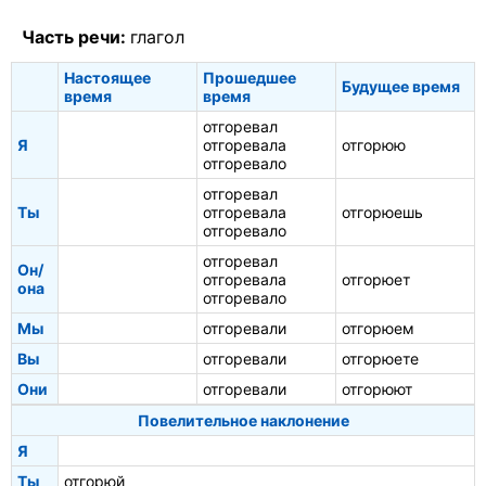
Часть речи:
глагол
Настоящее
Прошедшее
Будущее время
время
время
отгоревал
Я
отгоревала
отгорюю
отгоревало
отгоревал
Ты
отгоревала
отгорюешь
отгоревало
отгоревал
Он/
отгоревала
отгорюет
она
отгоревало
Мы
отгоревали
отгорюем
Вы
отгоревали
отгорюете
Они
отгоревали
отгорюют
Повелительное наклонение
Я
Ты
отгорюй