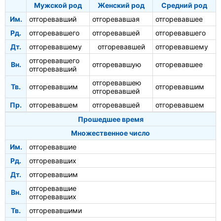
Мужской род
Женский род
Средний род
Им.
отгоревавший
отгоревавшая
отгоревавшее
Рд.
отгоревавшего
отгоревавшей
отгоревавшего
Дт.
отгоревавшему
отгоревавшей
отгоревавшему
отгоревавшего
Вн.
отгоревавшую
отгоревавшее
отгоревавший
отгоревавшею
Тв.
отгоревавшим
отгоревавшим
отгоревавшей
Пр.
отгоревавшем
отгоревавшей
отгоревавшем
Прошедшее время
Множественное число
Им.
отгоревавшие
Рд.
отгоревавших
Дт.
отгоревавшим
отгоревавшие
Вн.
отгоревавших
Тв.
отгоревавшими