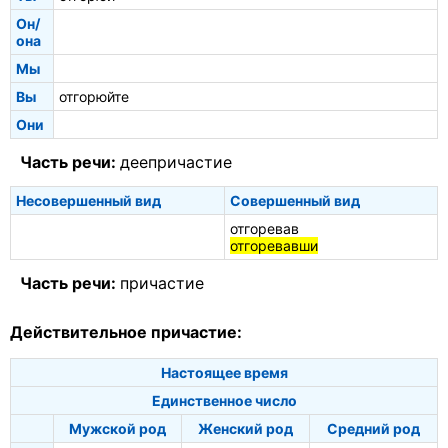
Он/
она
Мы
Вы
отгорюйте
Они
Часть речи:
деепричастие
Несовершенный вид
Совершенный вид
отгоревав
отгоревавши
Часть речи:
причастие
Действительное причастие:
Настоящее время
Единственное число
Мужской род
Женский род
Средний род