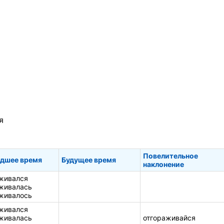
я
Повелительное
дшее время
Будущее время
наклонение
живался
живалась
живалось
живался
живалась
отгораживайся