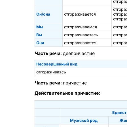
отгора
отгора
Он/она
отгораживается
отгора
отгора
Мы
отгораживаемся
отгора
Вы
отгораживаетесь
отгора
Они
отгораживаются
отгора
Часть речи:
деепричастие
Несовершенный вид
отгораживаясь
Часть речи:
причастие
Действительное причастие:
Единст
Мужской род
Жен