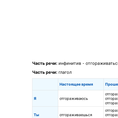
Часть речи:
инфинитив -
отгораживатьс
Часть речи:
глагол
Настоящее время
Проше
отгора
Я
отгораживаюсь
отгора
отгора
отгора
Ты
отгораживаешься
отгора