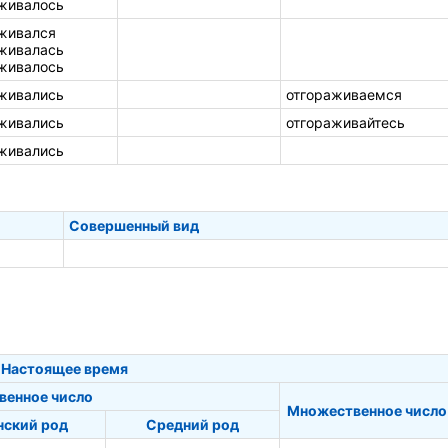
живалось
живался
живалась
живалось
живались
отгораживаемся
живались
отгораживайтесь
живались
Совершенный вид
Настоящее время
венное число
Множественное число
ский род
Средний род