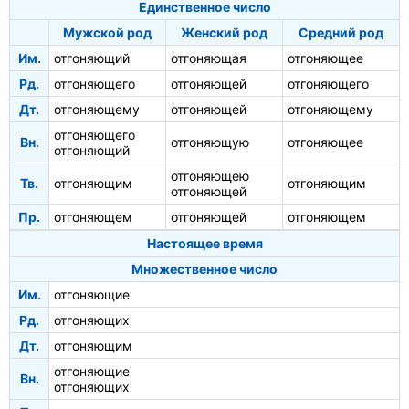
Единственное число
Мужской род
Женский род
Средний род
Им.
отгоняющий
отгоняющая
отгоняющее
Рд.
отгоняющего
отгоняющей
отгоняющего
Дт.
отгоняющему
отгоняющей
отгоняющему
отгоняющего
Вн.
отгоняющую
отгоняющее
отгоняющий
отгоняющею
Тв.
отгоняющим
отгоняющим
отгоняющей
Пр.
отгоняющем
отгоняющей
отгоняющем
Настоящее время
Множественное число
Им.
отгоняющие
Рд.
отгоняющих
Дт.
отгоняющим
отгоняющие
Вн.
отгоняющих