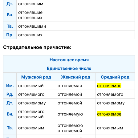
Дт.
отгонявшим
отгонявшие
Вн.
отгонявших
Тв.
отгонявшими
Пр.
отгонявших
Страдательное причастие:
Настоящее время
Единственное число
Мужской род
Женский род
Средний род
Им.
отгоняемый
отгоняемая
отгоняемое
Рд.
отгоняемого
отгоняемой
отгоняемого
Дт.
отгоняемому
отгоняемой
отгоняемому
отгоняемого
Вн.
отгоняемую
отгоняемое
отгоняемый
отгоняемою
Тв.
отгоняемым
отгоняемым
отгоняемой