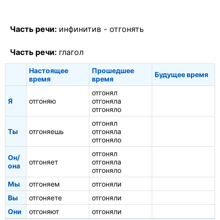
Часть речи:
инфинитив -
отгонять
Часть речи:
глагол
Настоящее
Прошедшее
Будущее время
время
время
отгонял
Я
отгоняю
отгоняла
отгоняло
отгонял
Ты
отгоняешь
отгоняла
отгоняло
отгонял
Он/
отгоняет
отгоняла
она
отгоняло
Мы
отгоняем
отгоняли
Вы
отгоняете
отгоняли
Они
отгоняют
отгоняли