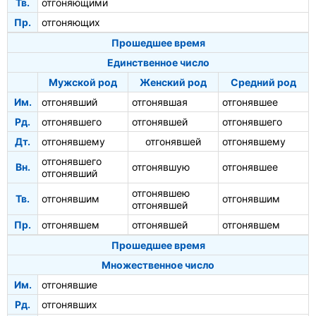
Тв.
отгоняющими
Пр.
отгоняющих
Прошедшее время
Единственное число
Мужской род
Женский род
Средний род
Им.
отгонявший
отгонявшая
отгонявшее
Рд.
отгонявшего
отгонявшей
отгонявшего
Дт.
отгонявшему
отгонявшей
отгонявшему
отгонявшего
Вн.
отгонявшую
отгонявшее
отгонявший
отгонявшею
Тв.
отгонявшим
отгонявшим
отгонявшей
Пр.
отгонявшем
отгонявшей
отгонявшем
Прошедшее время
Множественное число
Им.
отгонявшие
Рд.
отгонявших