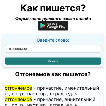
Как пишется?
Формы слов русского языка онлайн
Введите слово:
Отгоняемое как пишется?
отгоняемое
- причастие, именительный
п., ср. p., наст. вр., страд, ед. ч.
отгоняемое
- причастие, винительный
п., ср. p., наст. вр., страд, ед. ч.