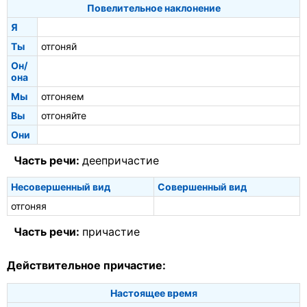
Повелительное наклонение
Я
Ты
отгоняй
Он/
она
Мы
отгоняем
Вы
отгоняйте
Они
Часть речи:
деепричастие
Несовершенный вид
Совершенный вид
отгоняя
Часть речи:
причастие
Действительное причастие:
Настоящее время