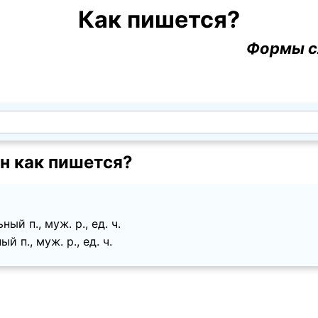
Как пишется?
Формы с
н как пишется?
й п., муж. p., ед. ч.
 п., муж. p., ед. ч.