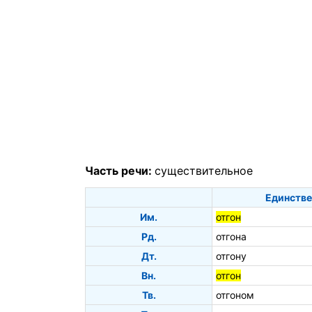
Часть речи:
существительное
Единстве
Им.
отгон
Рд.
отгона
Дт.
отгону
Вн.
отгон
Тв.
отгоном