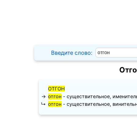
Введите слово:
Отго
ОТГОН
→
отгон
- существительное, именительны
↳
отгон
- существительное, винительный