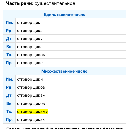
Часть речи:
существительное
Единственное число
Им.
отговорщик
Рд.
отговорщика
Дт.
отговорщику
Вн.
отговорщика
Тв.
отговорщиком
Пр.
отговорщике
Множественное число
Им.
отговорщики
Рд.
отговорщиков
Дт.
отговорщикам
Вн.
отговорщиков
Тв.
отговорщиками
Пр.
отговорщиках
Если вы нашли ошибку, пожалуйста, выделите фрагмент