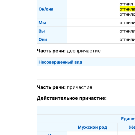
отгнил
Он/она
отгнил
отгнил
Мы
отгнил
Вы
отгнил
Они
отгнил
Часть речи:
деепричастие
Несовершенный вид
Часть речи:
причастие
Действительное причастие:
Единс
Мужской род
Же