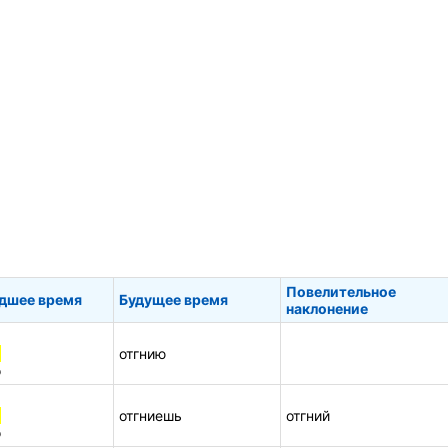
Повелительное
дшее время
Будущее время
наклонение
а
отгнию
о
а
отгниешь
отгний
о