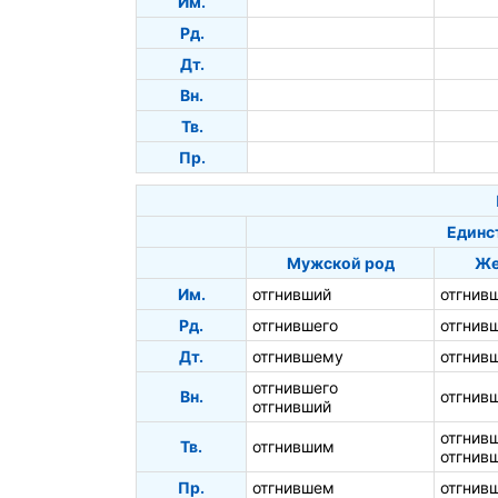
Им.
Рд.
Дт.
Вн.
Тв.
Пр.
Единс
Мужской род
Же
Им.
отгнивший
отгнив
Рд.
отгнившего
отгнив
Дт.
отгнившему
отгнив
отгнившего
Вн.
отгнив
отгнивший
отгнив
Тв.
отгнившим
отгнив
Пр.
отгнившем
отгнив