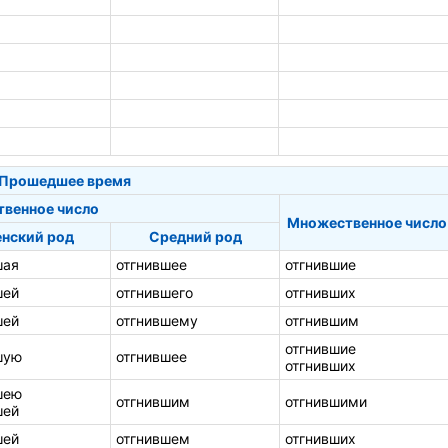
Прошедшее время
твенное число
Множественное число
нский род
Средний род
шая
отгнившее
отгнившие
шей
отгнившего
отгнивших
шей
отгнившему
отгнившим
отгнившие
шую
отгнившее
отгнивших
шею
отгнившим
отгнившими
шей
шей
отгнившем
отгнивших