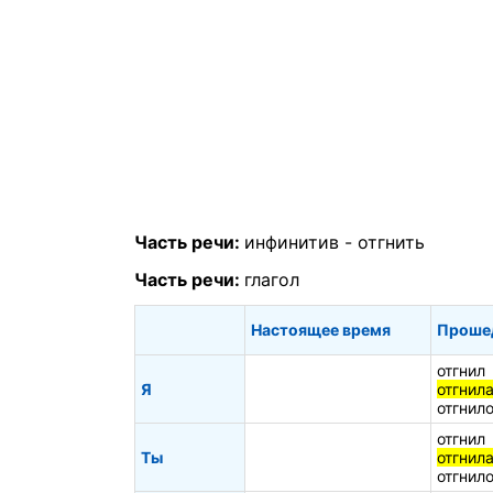
Часть речи:
инфинитив -
отгнить
Часть речи:
глагол
Настоящее время
Проше
отгнил
Я
отгнил
отгнил
отгнил
Ты
отгнил
отгнил