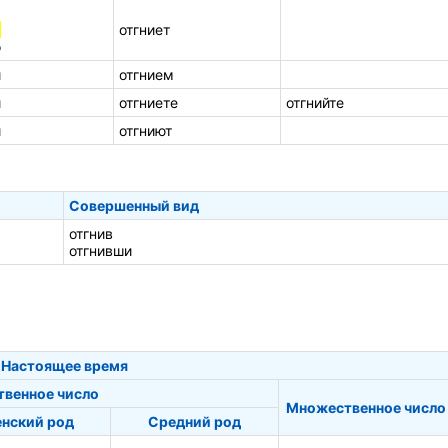
а
отгниет
о
и
отгнием
и
отгниете
отгнийте
и
отгниют
Совершенный вид
отгнив
отгнивши
Настоящее время
твенное число
Множественное число
нский род
Средний род