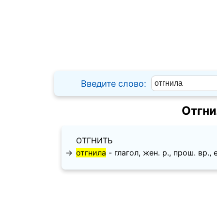
Введите слово:
Отгни
ОТГНИТЬ
→
отгнила
- глагол, жен. p., прош. вр., е