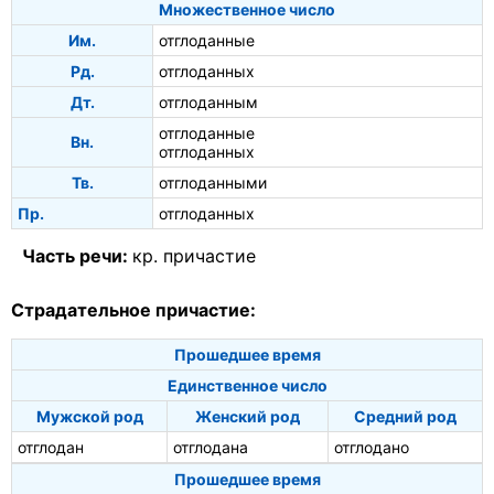
Множественное число
Им.
отглоданные
Рд.
отглоданных
Дт.
отглоданным
отглоданные
Вн.
отглоданных
Тв.
отглоданными
Пр.
отглоданных
Часть речи:
кр. причастие
Страдательное причастие:
Прошедшее время
Единственное число
Мужской род
Женский род
Средний род
отглодан
отглодана
отглодано
Прошедшее время