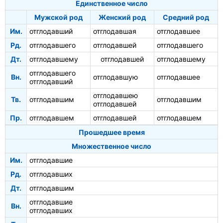
Единственное число
Мужской род
Женский род
Средний род
Им.
отглодавший
отглодавшая
отглодавшее
Рд.
отглодавшего
отглодавшей
отглодавшего
Дт.
отглодавшему
отглодавшей
отглодавшему
отглодавшего
Вн.
отглодавшую
отглодавшее
отглодавший
отглодавшею
Тв.
отглодавшим
отглодавшим
отглодавшей
Пр.
отглодавшем
отглодавшей
отглодавшем
Прошедшее время
Множественное число
Им.
отглодавшие
Рд.
отглодавших
Дт.
отглодавшим
отглодавшие
Вн.
отглодавших