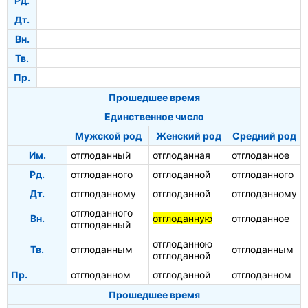
Рд.
Дт.
Вн.
Тв.
Пр.
Прошедшее время
Единственное число
Мужской род
Женский род
Средний род
Им.
отглоданный
отглоданная
отглоданное
Рд.
отглоданного
отглоданной
отглоданного
Дт.
отглоданному
отглоданной
отглоданному
отглоданного
Вн.
отглоданную
отглоданное
отглоданный
отглоданною
Тв.
отглоданным
отглоданным
отглоданной
Пр.
отглоданном
отглоданной
отглоданном
Прошедшее время