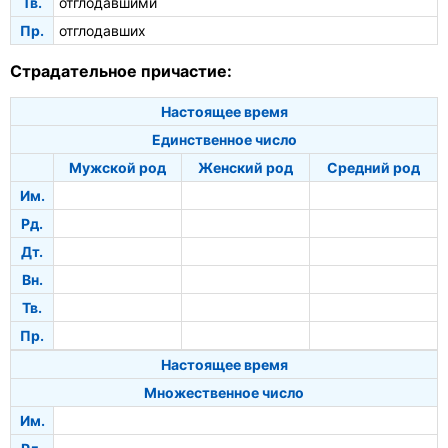
Тв.
отглодавшими
Пр.
отглодавших
Страдательное причастие:
Настоящее время
Единственное число
Мужской род
Женский род
Средний род
Им.
Рд.
Дт.
Вн.
Тв.
Пр.
Настоящее время
Множественное число
Им.