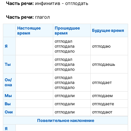
Часть речи:
инфинитив -
отглодать
Часть речи:
глагол
Настоящее
Прошедшее
Будущее время
время
время
отглодал
Я
отглодала
отглодаю
отглодало
отглодал
Ты
отглодала
отглодаешь
отглодало
отглодал
Он/
отглодала
отглодает
она
отглодало
Мы
отглодали
отглодаем
Вы
отглодали
отглодаете
Они
отглодали
отглодают
Повелительное наклонение
Я