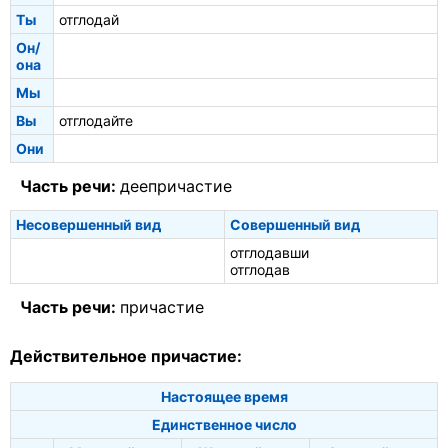
Ты
отглодай
Он/
она
Мы
Вы
отглодайте
Они
Часть речи:
деепричастие
Несовершенный вид
Совершенный вид
отглодавши
отглодав
Часть речи:
причастие
Действительное причастие:
Настоящее время
Единственное число