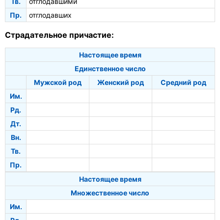
Тв.
отглодавшими
Пр.
отглодавших
Страдательное причастие:
Настоящее время
Единственное число
Мужской род
Женский род
Средний род
Им.
Рд.
Дт.
Вн.
Тв.
Пр.
Настоящее время
Множественное число
Им.