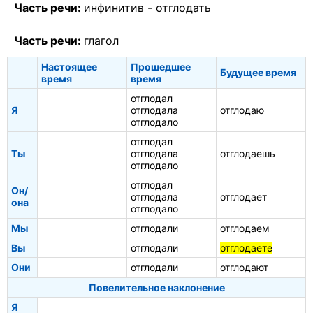
Часть речи:
инфинитив -
отглодать
Часть речи:
глагол
Настоящее
Прошедшее
Будущее время
время
время
отглодал
Я
отглодала
отглодаю
отглодало
отглодал
Ты
отглодала
отглодаешь
отглодало
отглодал
Он/
отглодала
отглодает
она
отглодало
Мы
отглодали
отглодаем
Вы
отглодали
отглодаете
Они
отглодали
отглодают
Повелительное наклонение
Я