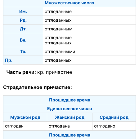
Множественное число
Им.
отглоданные
Рд.
отглоданных
Дт.
отглоданным
отглоданные
Вн.
отглоданных
Тв.
отглоданными
Пр.
отглоданных
Часть речи:
кр. причастие
Страдательное причастие:
Прошедшее время
Единственное число
Мужской род
Женский род
Средний род
отглодан
отглодана
отглодано
Прошедшее время