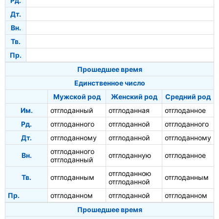
Рд.
Дт.
Вн.
Тв.
Пр.
Прошедшее время
Единственное число
Мужской род
Женский род
Средний род
Им.
отглоданный
отглоданная
отглоданное
Рд.
отглоданного
отглоданной
отглоданного
Дт.
отглоданному
отглоданной
отглоданному
отглоданного
Вн.
отглоданную
отглоданное
отглоданный
отглоданною
Тв.
отглоданным
отглоданным
отглоданной
Пр.
отглоданном
отглоданной
отглоданном
Прошедшее время