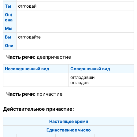
Ты
отглодай
Он/
она
Мы
Вы
отглодайте
Они
Часть речи:
деепричастие
Несовершенный вид
Совершенный вид
отглодавши
отглодав
Часть речи:
причастие
Действительное причастие:
Настоящее время
Единственное число