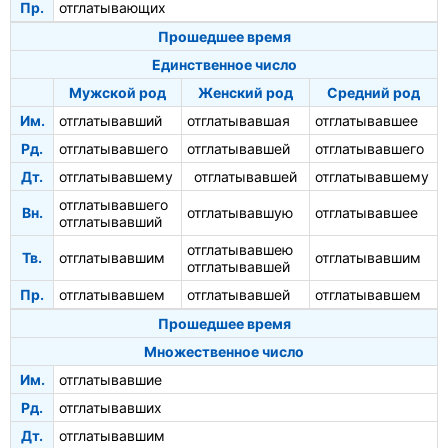
Пр.
отглатывающих
Прошедшее время
Единственное число
Мужской род
Женский род
Средний род
Им.
отглатывавший
отглатывавшая
отглатывавшее
Рд.
отглатывавшего
отглатывавшей
отглатывавшего
Дт.
отглатывавшему
отглатывавшей
отглатывавшему
отглатывавшего
Вн.
отглатывавшую
отглатывавшее
отглатывавший
отглатывавшею
Тв.
отглатывавшим
отглатывавшим
отглатывавшей
Пр.
отглатывавшем
отглатывавшей
отглатывавшем
Прошедшее время
Множественное число
Им.
отглатывавшие
Рд.
отглатывавших
Дт.
отглатывавшим