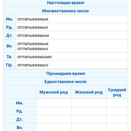
Настоящее время
Множественное число
Им.
отглатываемые
Рд.
отглатываемых
Дт.
отглатываемым
отглатываемые
Вн.
отглатываемых
Тв.
отглатываемыми
Пр.
отглатываемых
Прошедшее время
Единственное число
Средний
Мужской род
Женский род
род
Им.
Рд.
Дт.
Вн.