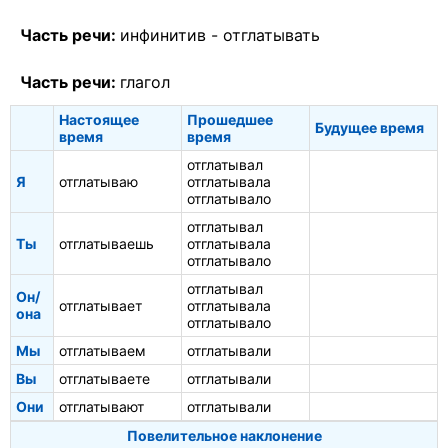
Часть речи:
инфинитив -
отглатывать
Часть речи:
глагол
Настоящее
Прошедшее
Будущее время
время
время
отглатывал
Я
отглатываю
отглатывала
отглатывало
отглатывал
Ты
отглатываешь
отглатывала
отглатывало
отглатывал
Он/
отглатывает
отглатывала
она
отглатывало
Мы
отглатываем
отглатывали
Вы
отглатываете
отглатывали
Они
отглатывают
отглатывали
Повелительное наклонение