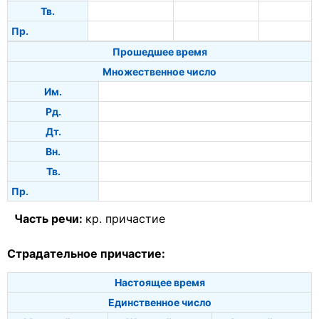
Тв.
Пр.
Прошедшее время
Множественное число
Им.
Рд.
Дт.
Вн.
Тв.
Пр.
Часть речи:
кр. причастие
Страдательное причастие:
Настоящее время
Единственное число