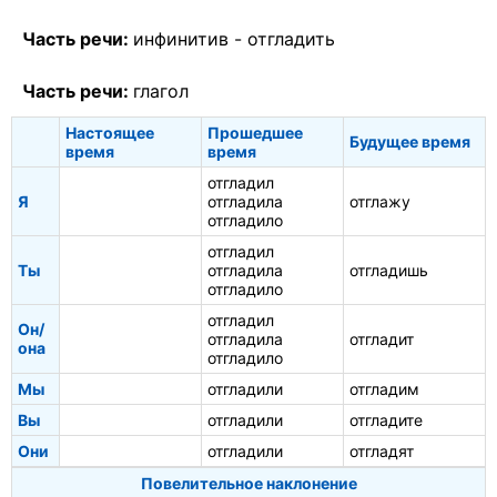
Часть речи:
инфинитив -
отгладить
Часть речи:
глагол
Настоящее
Прошедшее
Будущее время
время
время
отгладил
Я
отгладила
отглажу
отгладило
отгладил
Ты
отгладила
отгладишь
отгладило
отгладил
Он/
отгладила
отгладит
она
отгладило
Мы
отгладили
отгладим
Вы
отгладили
отгладите
Они
отгладили
отгладят
Повелительное наклонение