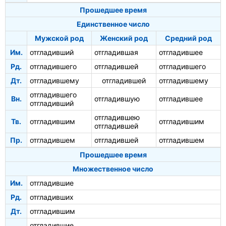
Прошедшее время
Единственное число
Мужской род
Женский род
Средний род
Им.
отгладивший
отгладившая
отгладившее
Рд.
отгладившего
отгладившей
отгладившего
Дт.
отгладившему
отгладившей
отгладившему
отгладившего
Вн.
отгладившую
отгладившее
отгладивший
отгладившею
Тв.
отгладившим
отгладившим
отгладившей
Пр.
отгладившем
отгладившей
отгладившем
Прошедшее время
Множественное число
Им.
отгладившие
Рд.
отгладивших
Дт.
отгладившим
отгладившие