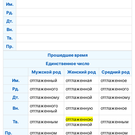
Им.
Рд.
Дт.
Вн.
Тв.
Пр.
Прошедшее время
Единственное число
Мужской род
Женский род
Средний род
Им.
отглаженный
отглаженная
отглаженное
Рд.
отглаженного
отглаженной
отглаженного
Дт.
отглаженному
отглаженной
отглаженному
отглаженного
Вн.
отглаженную
отглаженное
отглаженный
отглаженною
Тв.
отглаженным
отглаженным
отглаженной
Пр.
отглаженном
отглаженной
отглаженном