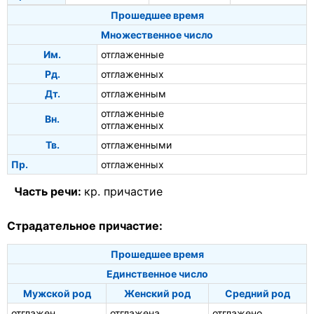
Прошедшее время
Множественное число
Им.
отглаженные
Рд.
отглаженных
Дт.
отглаженным
отглаженные
Вн.
отглаженных
Тв.
отглаженными
Пр.
отглаженных
Часть речи:
кр. причастие
Страдательное причастие:
Прошедшее время
Единственное число
Мужской род
Женский род
Средний род
отглажен
отглажена
отглажено