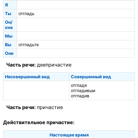
Я
Ты
отгладь
Он/
она
Мы
Вы
отгладьте
Они
Часть речи:
деепричастие
Несовершенный вид
Совершенный вид
отгладя
отгладивши
отгладив
Часть речи:
причастие
Действительное причастие:
Настоящее время