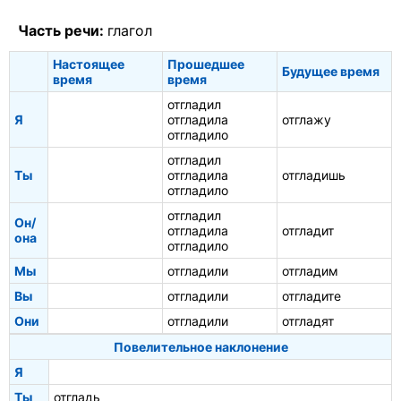
Часть речи:
глагол
Настоящее
Прошедшее
Будущее время
время
время
отгладил
Я
отгладила
отглажу
отгладило
отгладил
Ты
отгладила
отгладишь
отгладило
отгладил
Он/
отгладила
отгладит
она
отгладило
Мы
отгладили
отгладим
Вы
отгладили
отгладите
Они
отгладили
отгладят
Повелительное наклонение
Я
Ты
отгладь