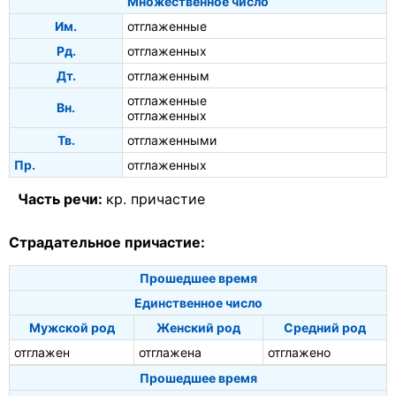
Множественное число
Им.
отглаженные
Рд.
отглаженных
Дт.
отглаженным
отглаженные
Вн.
отглаженных
Тв.
отглаженными
Пр.
отглаженных
Часть речи:
кр. причастие
Страдательное причастие:
Прошедшее время
Единственное число
Мужской род
Женский род
Средний род
отглажен
отглажена
отглажено
Прошедшее время