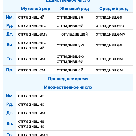
Мужской род
Женский род
Средний род
Им.
отгладивший
отгладившая
отгладившее
Рд.
отгладившего
отгладившей
отгладившего
Дт.
отгладившему
отгладившей
отгладившему
отгладившего
Вн.
отгладившую
отгладившее
отгладивший
отгладившею
Тв.
отгладившим
отгладившим
отгладившей
Пр.
отгладившем
отгладившей
отгладившем
Прошедшее время
Множественное число
Им.
отгладившие
Рд.
отгладивших
Дт.
отгладившим
отгладившие
Вн.
отгладивших
Тв.
отгладившими