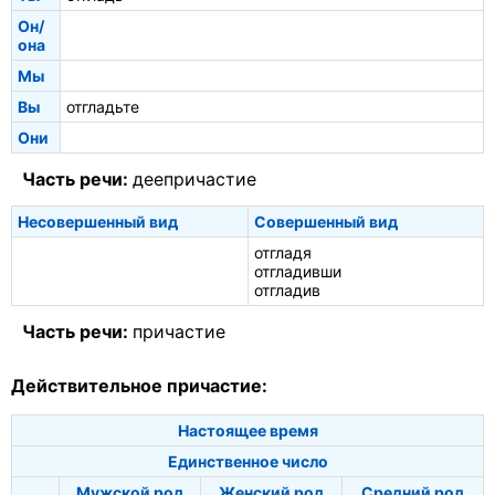
Он/
она
Мы
Вы
отгладьте
Они
Часть речи:
деепричастие
Несовершенный вид
Совершенный вид
отгладя
отгладивши
отгладив
Часть речи:
причастие
Действительное причастие:
Настоящее время
Единственное число
Мужской род
Женский род
Средний род