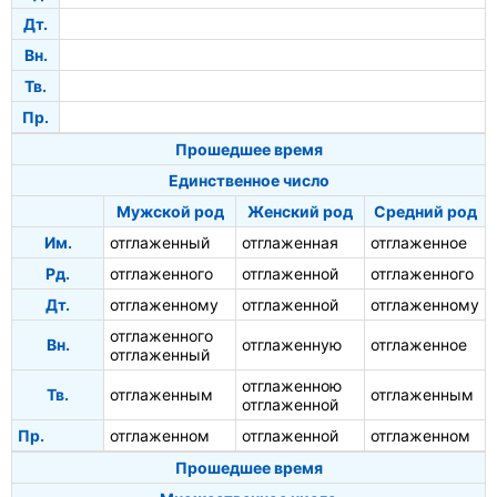
Дт.
Вн.
Тв.
Пр.
Прошедшее время
Единственное число
Мужской род
Женский род
Средний род
Им.
отглаженный
отглаженная
отглаженное
Рд.
отглаженного
отглаженной
отглаженного
Дт.
отглаженному
отглаженной
отглаженному
отглаженного
Вн.
отглаженную
отглаженное
отглаженный
отглаженною
Тв.
отглаженным
отглаженным
отглаженной
Пр.
отглаженном
отглаженной
отглаженном
Прошедшее время