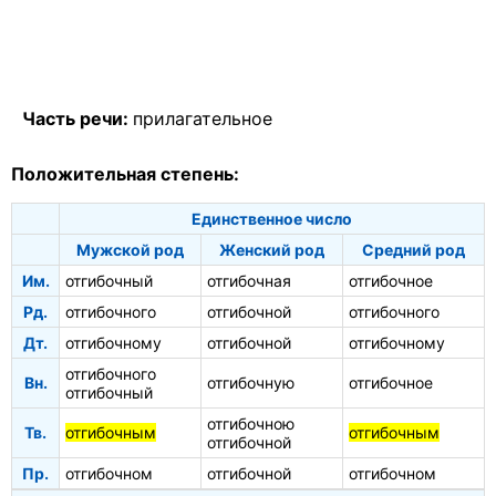
Часть речи:
прилагательное
Положительная степень:
Единственное число
Мужской род
Женский род
Средний род
Им.
отгибочный
отгибочная
отгибочное
Рд.
отгибочного
отгибочной
отгибочного
Дт.
отгибочному
отгибочной
отгибочному
отгибочного
Вн.
отгибочную
отгибочное
отгибочный
отгибочною
Тв.
отгибочным
отгибочным
отгибочной
Пр.
отгибочном
отгибочной
отгибочном