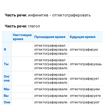
Часть речи:
инфинитив -
отгектографировать
Часть речи:
глагол
Настоящее
Прошедшее время
Будущее время
время
отгектографировал
Я
отгектографировала
отгектографирую
отгектографировало
отгектографировал
Ты
отгектографировала
отгектографируешь
отгектографировало
отгектографировал
Он/
отгектографировала
отгектографирует
она
отгектографировало
Мы
отгектографировали
отгектографируем
Вы
отгектографировали
отгектографируете
Они
отгектографировали
отгектографируют