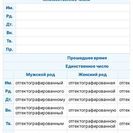
Им.
Рд.
Дт.
Вн.
Тв.
Пр.
Прошедшее время
Единственное число
Мужской род
Женский род
С
Им.
отгектографированный
отгектографированная
отгек
Рд.
отгектографированного
отгектографированной
отгек
Дт.
отгектографированному
отгектографированной
отгек
отгектографированного
Вн.
отгектографированную
отгек
отгектографированный
отгектографированною
Тв.
отгектографированным
отгек
отгектографированной