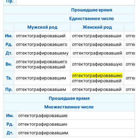
Пр.
Прошедшее время
Единственное число
Мужской род
Женский род
Им.
отгектографировавший
отгектографировавшая
отгек
Рд.
отгектографировавшего
отгектографировавшей
отгек
Дт.
отгектографировавшему
отгектографировавшей
отге
отгектографировавшего
Вн.
отгектографировавшую
отгек
отгектографировавший
отгектографировавшею
Тв.
отгектографировавшим
отге
отгектографировавшей
Пр.
отгектографировавшем
отгектографировавшей
отге
Прошедшее время
Множественное число
Им.
отгектографировавшие
Рд.
отгектографировавших
Дт.
отгектографировавшим