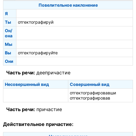
Повелительное наклонение
Я
Ты
отгектографируй
Он/
она
Мы
Вы
отгектографируйте
Они
Часть речи:
деепричастие
Несовершенный вид
Совершенный вид
отгектографировавши
отгектографировав
Часть речи:
причастие
Действительное причастие: