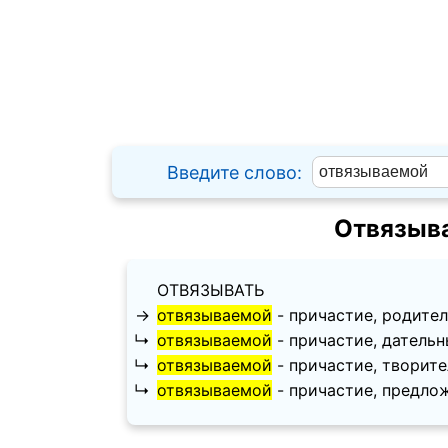
Введите слово:
Отвязыва
ОТВЯЗЫВАТЬ
→
отвязываемой
- причастие, родительн
↳
отвязываемой
- причастие, дательный 
↳
отвязываемой
- причастие, творитель
↳
отвязываемой
- причастие, предложны