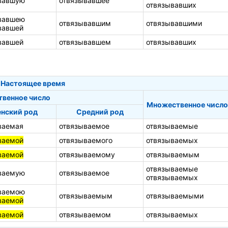
вавшую
отвязывавшее
отвязывавших
вавшею
отвязывавшим
отвязывавшими
вавшей
вавшей
отвязывавшем
отвязывавших
Настоящее время
твенное число
Множественное число
нский род
Средний род
ваемая
отвязываемое
отвязываемые
ваемой
отвязываемого
отвязываемых
ваемой
отвязываемому
отвязываемым
отвязываемые
ваемую
отвязываемое
отвязываемых
ваемою
отвязываемым
отвязываемыми
ваемой
ваемой
отвязываемом
отвязываемых