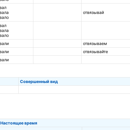
вал
вала
отвязывай
вало
вал
вала
вало
вали
отвязываем
вали
отвязывайте
вали
Совершенный вид
Настоящее время