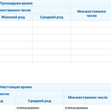
Прошедшее время
инственное число
Множественное
число
Женский род
Средний род
Настоящее время
число
Множественное число
од
Средний род
отвязываемо
отвязываемы