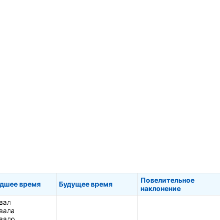
Повелительное
дшее время
Будущее время
наклонение
вал
вала
вало