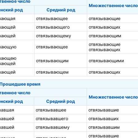
твенное число
Множественное число
нский род
Средний род
вающая
отвязывающее
отвязывающие
вающей
отвязывающего
отвязывающих
вающей
отвязывающему
отвязывающим
отвязывающие
вающую
отвязывающее
отвязывающих
вающею
отвязывающим
отвязывающими
вающей
вающей
отвязывающем
отвязывающих
Прошедшее время
твенное число
Множественное число
нский род
Средний род
вавшая
отвязывавшее
отвязывавшие
вавшей
отвязывавшего
отвязывавших
вавшей
отвязывавшему
отвязывавшим
отвязывавшие