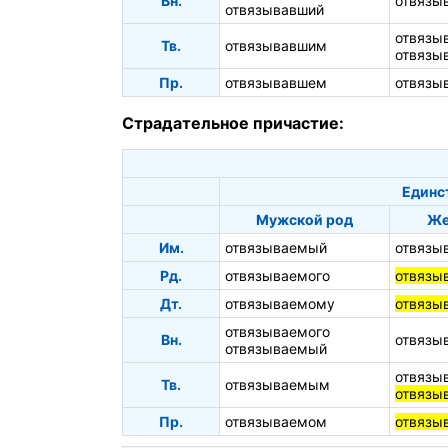
Вн.
отвязы
отвязывавший
отвязы
Тв.
отвязывавшим
отвязы
Пр.
отвязывавшем
отвязы
Страдательное причастие:
Единс
Мужской род
Же
Им.
отвязываемый
отвязы
Рд.
отвязываемого
отвязы
Дт.
отвязываемому
отвязы
отвязываемого
Вн.
отвязы
отвязываемый
отвязы
Тв.
отвязываемым
отвязы
Пр.
отвязываемом
отвязы