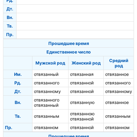
Рд.
Дт.
Вн.
Тв.
Пр.
Прошедшее время
Единственное число
Средний
Мужской род
Женский род
род
Им.
отвязанный
отвязанная
отвязанное
Рд.
отвязанного
отвязанной
отвязанного
Дт.
отвязанному
отвязанной
отвязанному
отвязанного
Вн.
отвязанную
отвязанное
отвязанный
отвязанною
Тв.
отвязанным
отвязанным
отвязанной
Пр.
отвязанном
отвязанной
отвязанном
Прошедшее время