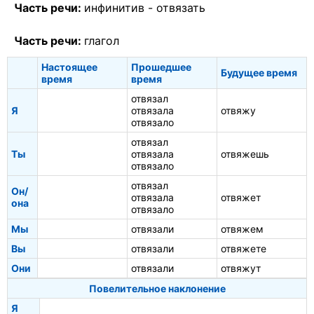
Часть речи:
инфинитив -
отвязать
Часть речи:
глагол
Настоящее
Прошедшее
Будущее время
время
время
отвязал
Я
отвязала
отвяжу
отвязало
отвязал
Ты
отвязала
отвяжешь
отвязало
отвязал
Он/
отвязала
отвяжет
она
отвязало
Мы
отвязали
отвяжем
Вы
отвязали
отвяжете
Они
отвязали
отвяжут
Повелительное наклонение
Я