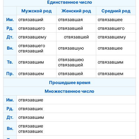
Единственное число
Мужской род
Женский род
Средний род
Им.
отвязавший
отвязавшая
отвязавшее
Рд.
отвязавшего
отвязавшей
отвязавшего
Дт.
отвязавшему
отвязавшей
отвязавшему
отвязавшего
Вн.
отвязавшую
отвязавшее
отвязавший
отвязавшею
Тв.
отвязавшим
отвязавшим
отвязавшей
Пр.
отвязавшем
отвязавшей
отвязавшем
Прошедшее время
Множественное число
Им.
отвязавшие
Рд.
отвязавших
Дт.
отвязавшим
отвязавшие
Вн.
отвязавших