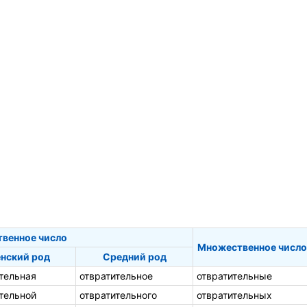
твенное число
Множественное число
нский род
Средний род
тельная
отвратительное
отвратительные
тельной
отвратительного
отвратительных