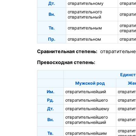
Дт.
отвратительному
отврати
отвратительного
Вн.
отврат
отвратительный
отврат
Тв.
отвратительным
отврати
Пр.
отвратительном
отврати
Сравнительная степень:
отвратительне
Превосходная степень:
Единст
Мужской род
Жен
Им.
отвратительнейший
отврати
Рд.
отвратительнейшего
отврати
Дт.
отвратительнейшему
отврати
отвратительнейшего
Вн.
отврати
отвратительнейший
отврати
Тв.
отвратительнейшим
отврати