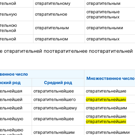
тельной
отвратительному
отвратительным
отвратительные
ительную
отвратительное
отвратительных
ительною
отвратительным
отвратительными
тельной
тельной
отвратительном
отвратительных
е
отвратительней
поотвратительнее
поотвратительней
венное число
Множественное число
ский род
Средний род
тельнейшая
отвратительнейшее
отвратительнейшие
тельнейшей
отвратительнейшего
отвратительнейших
тельнейшей
отвратительнейшему
отвратительнейшим
отвратительнейшие
тельнейшую
отвратительнейшее
отвратительнейших
тельнейшею
отвратительнейшим
отвратительнейшими
тельнейшей