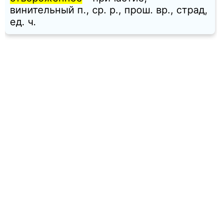
винительный п., ср. p., прош. вр., страд,
ед. ч.