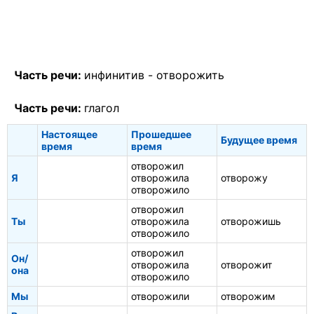
Часть речи:
инфинитив -
отворожить
Часть речи:
глагол
Настоящее
Прошедшее
Будущее время
время
время
отворожил
Я
отворожила
отворожу
отворожило
отворожил
Ты
отворожила
отворожишь
отворожило
отворожил
Он/
отворожила
отворожит
она
отворожило
Мы
отворожили
отворожим