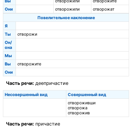
Вы
отворожили
отворожите
Они
отворожили
отворожат
Повелительное наклонение
Я
Ты
отворожи
Он/
она
Мы
Вы
отворожите
Они
Часть речи:
деепричастие
Несовершенный вид
Совершенный вид
отвороживши
отворожа
отворожив
Часть речи:
причастие