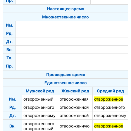
Пр.
Настоящее время
Множественное число
Им.
Рд.
Дт.
Вн.
Тв.
Пр.
Прошедшее время
Единственное число
Мужской род
Женский род
Средний род
Им.
отвороженный
отвороженная
отвороженное
Рд.
отвороженного
отвороженной
отвороженного
Дт.
отвороженному
отвороженной
отвороженному
отвороженного
Вн.
отвороженную
отвороженное
отвороженный