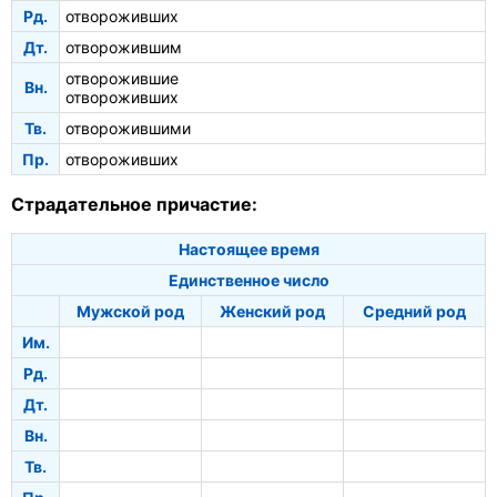
Рд.
отвороживших
Дт.
отворожившим
отворожившие
Вн.
отвороживших
Тв.
отворожившими
Пр.
отвороживших
Страдательное причастие:
Настоящее время
Единственное число
Мужской род
Женский род
Средний род
Им.
Рд.
Дт.
Вн.
Тв.