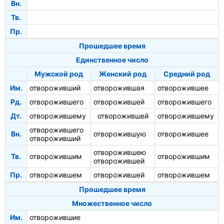
Вн.
Тв.
Пр.
Прошедшее время
Единственное число
Мужской род
Женский род
Средний род
Им.
отвороживший
отворожившая
отворожившее
Рд.
отворожившего
отворожившей
отворожившего
Дт.
отворожившему
отворожившей
отворожившему
отворожившего
Вн.
отворожившую
отворожившее
отвороживший
отворожившею
Тв.
отворожившим
отворожившим
отворожившей
Пр.
отворожившем
отворожившей
отворожившем
Прошедшее время
Множественное число
Им.
отворожившие