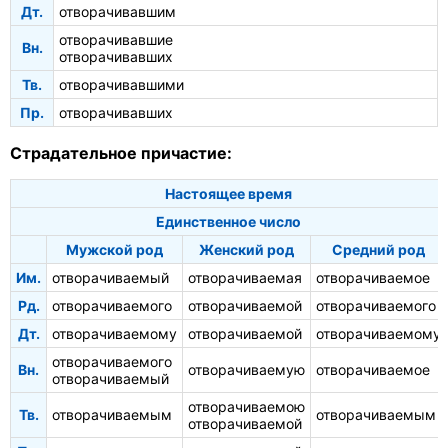
Дт.
отворачивавшим
отворачивавшие
Вн.
отворачивавших
Тв.
отворачивавшими
Пр.
отворачивавших
Страдательное причастие:
Настоящее время
Единственное число
Мужской род
Женский род
Средний род
Им.
отворачиваемый
отворачиваемая
отворачиваемое
Рд.
отворачиваемого
отворачиваемой
отворачиваемого
Дт.
отворачиваемому
отворачиваемой
отворачиваемому
отворачиваемого
Вн.
отворачиваемую
отворачиваемое
отворачиваемый
отворачиваемою
Тв.
отворачиваемым
отворачиваемым
отворачиваемой