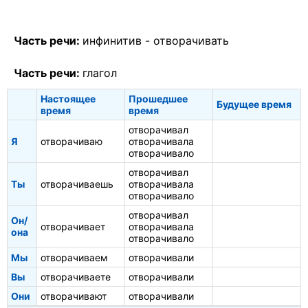
Часть речи:
инфинитив -
отворачивать
Часть речи:
глагол
Настоящее
Прошедшее
Будущее время
время
время
отворачивал
Я
отворачиваю
отворачивала
отворачивало
отворачивал
Ты
отворачиваешь
отворачивала
отворачивало
отворачивал
Он/
отворачивает
отворачивала
она
отворачивало
Мы
отворачиваем
отворачивали
Вы
отворачиваете
отворачивали
Они
отворачивают
отворачивали