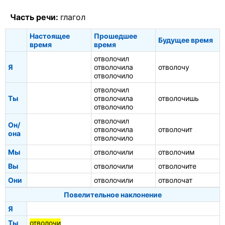
Часть речи:
глагол
Настоящее
Прошедшее
Будущее время
время
время
отволочил
Я
отволочила
отволочу
отволочило
отволочил
Ты
отволочила
отволочишь
отволочило
отволочил
Он/
отволочила
отволочит
она
отволочило
Мы
отволочили
отволочим
Вы
отволочили
отволочите
Они
отволочили
отволочат
Повелительное наклонение
Я
Ты
отволочи