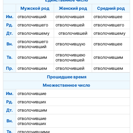
Мужской род
Женский род
Средний род
Им.
отволочивший
отволочившая
отволочившее
Рд.
отволочившего
отволочившей
отволочившего
Дт.
отволочившему
отволочившей
отволочившему
отволочившего
Вн.
отволочившую
отволочившее
отволочивший
отволочившею
Тв.
отволочившим
отволочившим
отволочившей
Пр.
отволочившем
отволочившей
отволочившем
Прошедшее время
Множественное число
Им.
отволочившие
Рд.
отволочивших
Дт.
отволочившим
отволочившие
Вн.
отволочивших
Тв.
отволочившими