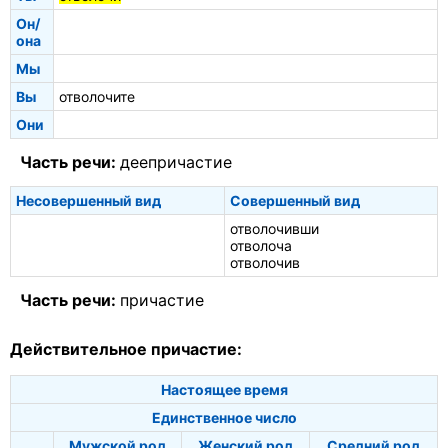
Он/
она
Мы
Вы
отволочите
Они
Часть речи:
деепричастие
Несовершенный вид
Совершенный вид
отволочивши
отволоча
отволочив
Часть речи:
причастие
Действительное причастие:
Настоящее время
Единственное число
Мужской род
Женский род
Средний род