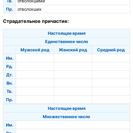
Тв.
отволокшими
Пр.
отволокших
Страдательное причастие:
Настоящее время
Единственное число
Мужской род
Женский род
Средний род
Им.
Рд.
Дт.
Вн.
Тв.
Пр.
Настоящее время
Множественное число
Им.