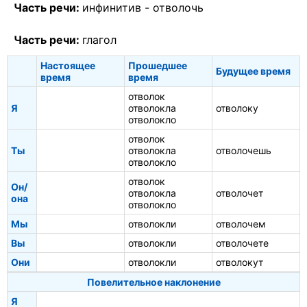
Часть речи:
инфинитив -
отволочь
Часть речи:
глагол
Настоящее
Прошедшее
Будущее время
время
время
отволок
Я
отволокла
отволоку
отволокло
отволок
Ты
отволокла
отволочешь
отволокло
отволок
Он/
отволокла
отволочет
она
отволокло
Мы
отволокли
отволочем
Вы
отволокли
отволочете
Они
отволокли
отволокут
Повелительное наклонение
Я