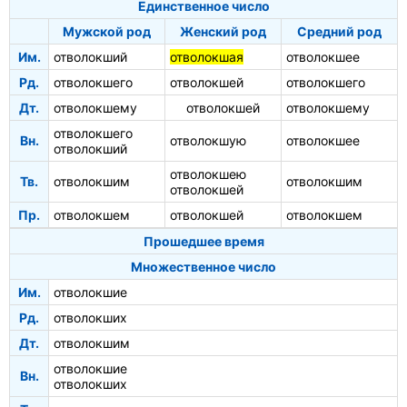
Единственное число
Мужской род
Женский род
Средний род
Им.
отволокший
отволокшая
отволокшее
Рд.
отволокшего
отволокшей
отволокшего
Дт.
отволокшему
отволокшей
отволокшему
отволокшего
Вн.
отволокшую
отволокшее
отволокший
отволокшею
Тв.
отволокшим
отволокшим
отволокшей
Пр.
отволокшем
отволокшей
отволокшем
Прошедшее время
Множественное число
Им.
отволокшие
Рд.
отволокших
Дт.
отволокшим
отволокшие
Вн.
отволокших