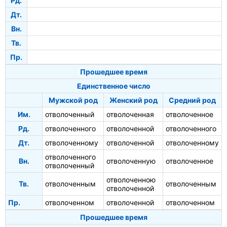
Рд.
Дт.
Вн.
Тв.
Пр.
Прошедшее время
Единственное число
Мужской род
Женский род
Средний род
Им.
отволоченный
отволоченная
отволоченное
Рд.
отволоченного
отволоченной
отволоченного
Дт.
отволоченному
отволоченной
отволоченному
отволоченного
Вн.
отволоченную
отволоченное
отволоченный
отволоченною
Тв.
отволоченным
отволоченным
отволоченной
Пр.
отволоченном
отволоченной
отволоченном
Прошедшее время