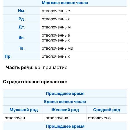
Множественное число
Им.
отволоченные
Рд.
отволоченных
Дт.
отволоченным
отволоченные
Вн.
отволоченных
Тв.
отволоченными
Пр.
отволоченных
Часть речи:
кр. причастие
Страдательное причастие:
Прошедшее время
Единственное число
Мужской род
Женский род
Средний род
отволочен
отволочена
отволочено
Прошедшее время