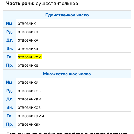
Часть речи:
существительное
Единственное число
Им.
отвозчик
Рд.
отвозчика
Дт.
отвозчику
Вн.
отвозчика
Тв.
отвозчиком
Пр.
отвозчике
Множественное число
Им.
отвозчики
Рд.
отвозчиков
Дт.
отвозчикам
Вн.
отвозчиков
Тв.
отвозчиками
Пр.
отвозчиках
Если вы нашли ошибку, пожалуйста, выделите фрагмент