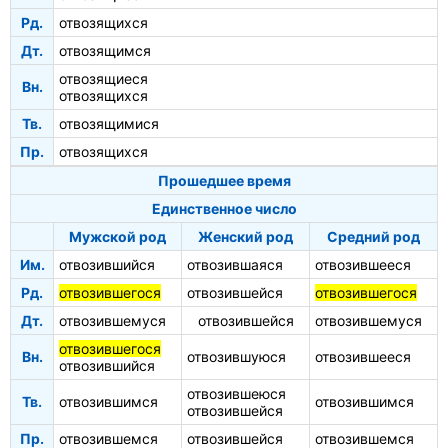
Рд.
отвозящихся
Дт.
отвозящимся
отвозящиеся
Вн.
отвозящихся
Тв.
отвозящимися
Пр.
отвозящихся
Прошедшее время
Единственное число
Мужской род
Женский род
Средний род
Им.
отвозившийся
отвозившаяся
отвозившееся
Рд.
отвозившегося
отвозившейся
отвозившегося
Дт.
отвозившемуся
отвозившейся
отвозившемуся
отвозившегося
Вн.
отвозившуюся
отвозившееся
отвозившийся
отвозившеюся
Тв.
отвозившимся
отвозившимся
отвозившейся
Пр.
отвозившемся
отвозившейся
отвозившемся