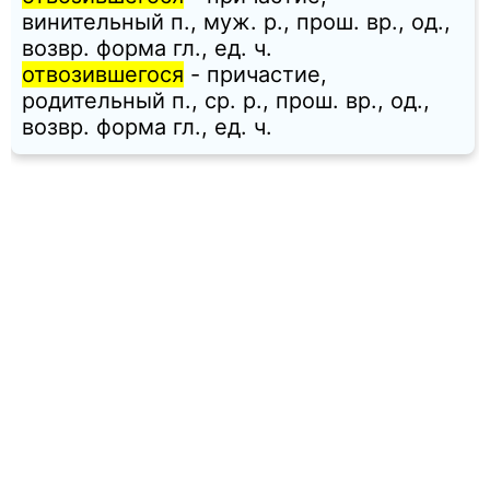
винительный п., муж. p., прош. вр., од.,
возвр. форма гл., ед. ч.
отвозившегося
- причастие,
родительный п., ср. p., прош. вр., од.,
возвр. форма гл., ед. ч.