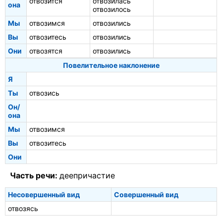
отвозится
отвозилась
она
отвозилось
Мы
отвозимся
отвозились
Вы
отвозитесь
отвозились
Они
отвозятся
отвозились
Повелительное наклонение
Я
Ты
отвозись
Он/
она
Мы
отвозимся
Вы
отвозитесь
Они
Часть речи:
деепричастие
Несовершенный вид
Совершенный вид
отвозясь