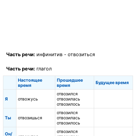
Часть речи:
инфинитив -
отвозиться
Часть речи:
глагол
Настоящее
Прошедшее
Будущее время
время
время
отвозился
Я
отвожусь
отвозилась
отвозилось
отвозился
Ты
отвозишься
отвозилась
отвозилось
отвозился
Он/