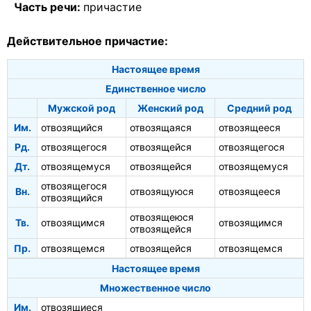
Часть речи:
причастие
Действительное причастие:
Настоящее время
Единственное число
Мужской род
Женский род
Средний род
Им.
отвозящийся
отвозящаяся
отвозящееся
Рд.
отвозящегося
отвозящейся
отвозящегося
Дт.
отвозящемуся
отвозящейся
отвозящемуся
отвозящегося
Вн.
отвозящуюся
отвозящееся
отвозящийся
отвозящеюся
Тв.
отвозящимся
отвозящимся
отвозящейся
Пр.
отвозящемся
отвозящейся
отвозящемся
Настоящее время
Множественное число
Им.
отвозящиеся