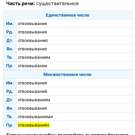
Часть речи:
существительное
Единственное число
Им.
отвоевывание
Рд.
отвоевывания
Дт.
отвоевыванию
Вн.
отвоевывание
Тв.
отвоевыванием
Пр.
отвоевывании
Множественное число
Им.
отвоевывания
Рд.
отвоевываний
Дт.
отвоевываниям
Вн.
отвоевывания
Тв.
отвоевываниями
Пр.
отвоевываниях
Если вы нашли ошибку, пожалуйста, выделите фрагмент