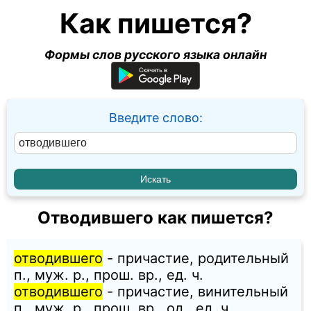
Как пишется?
Формы слов русского языка онлайн
Введите слово:
Отводившего как пишется?
отводившего
- причастие, родительный
п., муж. p., прош. вр., ед. ч.
отводившего
- причастие, винительный
п., муж. p., прош. вр., од., ед. ч.