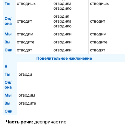
Ты
отводишь
отводила
отводишь
отводило
отводил
Он/
отводит
отводила
отводит
она
отводило
Мы
отводим
отводили
отводим
Вы
отводите
отводили
отводите
Они
отводят
отводили
отводят
Повелительное наклонение
Я
Ты
отводи
Он/
она
Мы
отводим
Вы
отводите
Они
Часть речи:
деепричастие