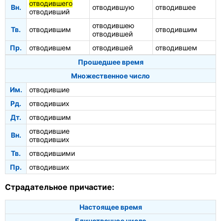
отводившего
Вн.
отводившую
отводившее
отводивший
отводившею
Тв.
отводившим
отводившим
отводившей
Пр.
отводившем
отводившей
отводившем
Прошедшее время
Множественное число
Им.
отводившие
Рд.
отводивших
Дт.
отводившим
отводившие
Вн.
отводивших
Тв.
отводившими
Пр.
отводивших
Страдательное причастие:
Настоящее время
Единственное число