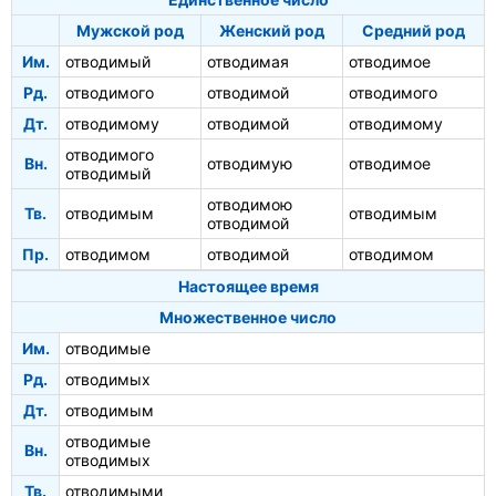
Мужской род
Женский род
Средний род
Им.
отводимый
отводимая
отводимое
Рд.
отводимого
отводимой
отводимого
Дт.
отводимому
отводимой
отводимому
отводимого
Вн.
отводимую
отводимое
отводимый
отводимою
Тв.
отводимым
отводимым
отводимой
Пр.
отводимом
отводимой
отводимом
Настоящее время
Множественное число
Им.
отводимые
Рд.
отводимых
Дт.
отводимым
отводимые
Вн.
отводимых
Тв.
отводимыми