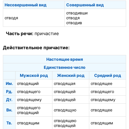
Несовершенный вид
Совершенный вид
отводивши
отводя
отводя
отводив
Часть речи:
причастие
Действительное причастие:
Настоящее время
Единственное число
Мужской род
Женский род
Средний род
Им.
отводящий
отводящая
отводящее
Рд.
отводящего
отводящей
отводящего
Дт.
отводящему
отводящей
отводящему
отводящего
Вн.
отводящую
отводящее
отводящий
отводящею
Тв.
отводящим
отводящим
отводящей