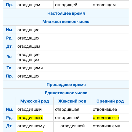
Пр.
отводящем
отводящей
отводящем
Настоящее время
Множественное число
Им.
отводящие
Рд.
отводящих
Дт.
отводящим
отводящие
Вн.
отводящих
Тв.
отводящими
Пр.
отводящих
Прошедшее время
Единственное число
Мужской род
Женский род
Средний род
Им.
отводивший
отводившая
отводившее
Рд.
отводившего
отводившей
отводившего
Дт.
отводившему
отводившей
отводившему