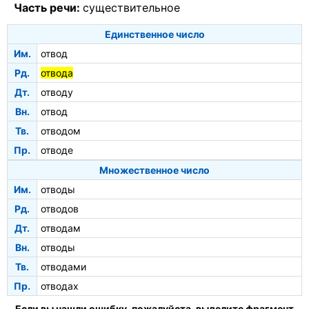
Часть речи:
существительное
Единственное число
Им.
отвод
Рд.
отвода
Дт.
отводу
Вн.
отвод
Тв.
отводом
Пр.
отводе
Множественное число
Им.
отводы
Рд.
отводов
Дт.
отводам
Вн.
отводы
Тв.
отводами
Пр.
отводах
Если вы нашли ошибку, пожалуйста, выделите фрагмент