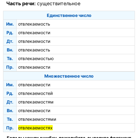
Часть речи:
существительное
Единственное число
Им.
отвлекаемость
Рд.
отвлекаемости
Дт.
отвлекаемости
Вн.
отвлекаемость
Тв.
отвлекаемостью
Пр.
отвлекаемости
Множественное число
Им.
отвлекаемости
Рд.
отвлекаемостей
Дт.
отвлекаемостям
Вн.
отвлекаемости
Тв.
отвлекаемостями
Пр.
отвлекаемостях
Если вы нашли ошибку, пожалуйста, выделите фрагмент