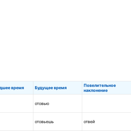
Повелительное
дшее время
Будущее время
наклонение
отовью
отовьешь
отвей