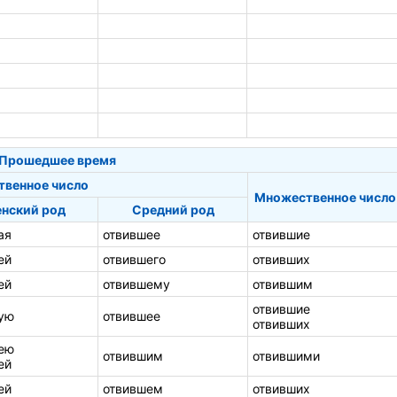
Прошедшее время
твенное число
Множественное число
нский род
Средний род
ая
отвившее
отвившие
ей
отвившего
отвивших
ей
отвившему
отвившим
отвившие
ую
отвившее
отвивших
ею
отвившим
отвившими
ей
ей
отвившем
отвивших