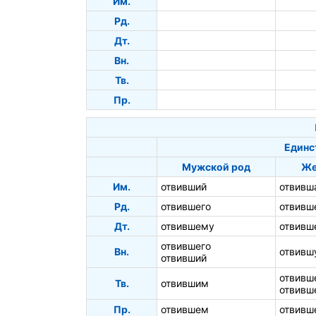
Им.
Рд.
Дт.
Вн.
Тв.
Пр.
Единс
Мужской род
Же
Им.
отвивший
отвивш
Рд.
отвившего
отвивш
Дт.
отвившему
отвивш
отвившего
Вн.
отвивш
отвивший
отвивш
Тв.
отвившим
отвивш
Пр.
отвившем
отвивш