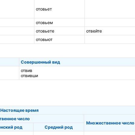
отовьет
отовьем
отовьете
отвейте
отовьют
Совершенный вид
отвив
отвивши
Настоящее время
твенное число
Множественное число
нский род
Средний род