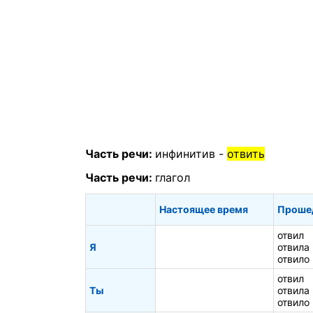
Часть речи:
инфинитив -
отвить
Часть речи:
глагол
Настоящее время
Проше
отвил
Я
отвила
отвило
отвил
Ты
отвила
отвило