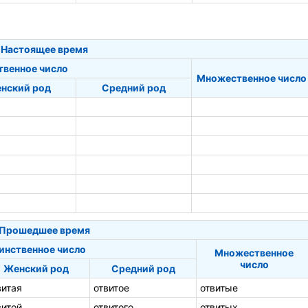
Настоящее время
твенное число
Множественное число
нский род
Средний род
Прошедшее время
инственное число
Множественное
число
Женский род
Средний род
витая
отвитое
отвитые
витой
отвитого
отвитых