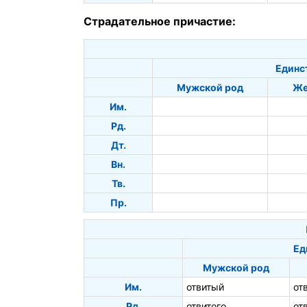
Страдательное причастие:
Единс
Мужской род
Же
Им.
Рд.
Дт.
Вн.
Тв.
Пр.
Ед
Мужской род
Им.
отвитый
от
Рд.
отвитого
от