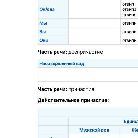
отвил
Он/она
отвила
отвило
Мы
отвили
Вы
отвили
Они
отвили
Часть речи:
деепричастие
Несовершенный вид
Часть речи:
причастие
Действительное причастие:
Единс
Мужской род
Же