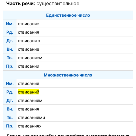
Часть речи:
существительное
Единственное число
Им.
отвисание
Рд.
отвисания
Дт.
отвисанию
Вн.
отвисание
Тв.
отвисанием
Пр.
отвисании
Множественное число
Им.
отвисания
Рд.
отвисаний
Дт.
отвисаниям
Вн.
отвисания
Тв.
отвисаниями
Пр.
отвисаниях
Если вы нашли ошибку, пожалуйста, выделите фрагмент