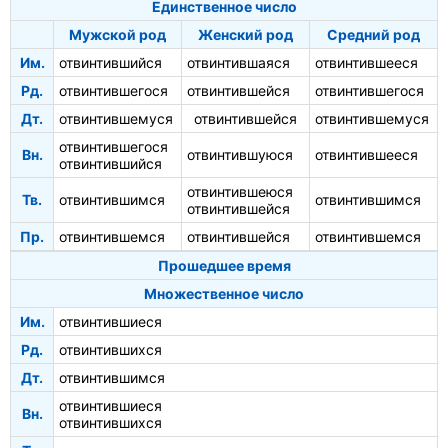
Единственное число
Мужской род
Женский род
Средний род
Им.
отвинтившийся
отвинтившаяся
отвинтившееся
Рд.
отвинтившегося
отвинтившейся
отвинтившегося
Дт.
отвинтившемуся
отвинтившейся
отвинтившемуся
отвинтившегося
Вн.
отвинтившуюся
отвинтившееся
отвинтившийся
отвинтившеюся
Тв.
отвинтившимся
отвинтившимся
отвинтившейся
Пр.
отвинтившемся
отвинтившейся
отвинтившемся
Прошедшее время
Множественное число
Им.
отвинтившиеся
Рд.
отвинтившихся
Дт.
отвинтившимся
отвинтившиеся
Вн.
отвинтившихся