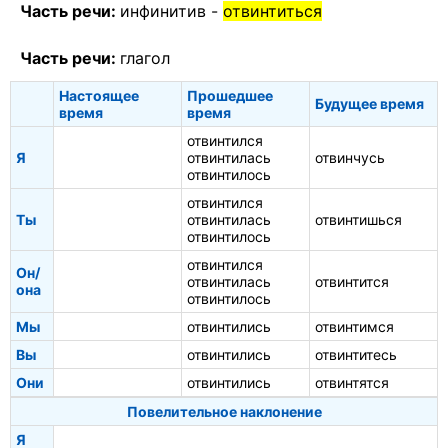
Часть речи:
инфинитив -
отвинтиться
Часть речи:
глагол
Настоящее
Прошедшее
Будущее время
время
время
отвинтился
Я
отвинтилась
отвинчусь
отвинтилось
отвинтился
Ты
отвинтилась
отвинтишься
отвинтилось
отвинтился
Он/
отвинтилась
отвинтится
она
отвинтилось
Мы
отвинтились
отвинтимся
Вы
отвинтились
отвинтитесь
Они
отвинтились
отвинтятся
Повелительное наклонение
Я