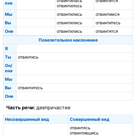
отвинтилась
отвинтится
она
отвинтилось
Мы
отвинтились
отвинтимся
Вы
отвинтились
отвинтитесь
Они
отвинтились
отвинтятся
Повелительное наклонение
Я
Ты
отвинтись
Он/
она
Мы
Вы
отвинтитесь
Они
Часть речи:
деепричастие
Несовершенный вид
Совершенный вид
отвинтясь
отвинтившись