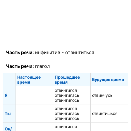
Часть речи:
инфинитив -
отвинтиться
Часть речи:
глагол
Настоящее
Прошедшее
Будущее время
время
время
отвинтился
Я
отвинтилась
отвинчусь
отвинтилось
отвинтился
Ты
отвинтилась
отвинтишься
отвинтилось
отвинтился
Он/