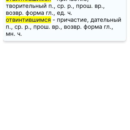
творительный п., ср. p., прош. вр.,
возвр. форма гл., ед. ч.
отвинтившимся
- причастие, дательный
п., ср. p., прош. вр., возвр. форма гл.,
мн. ч.