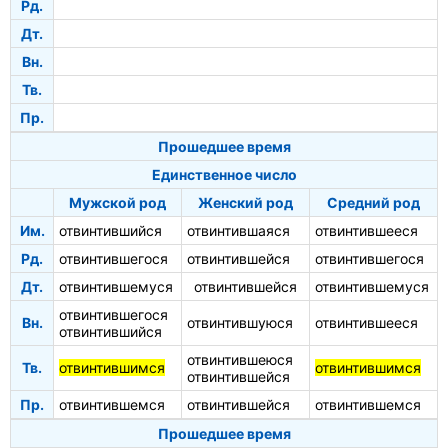
Рд.
Дт.
Вн.
Тв.
Пр.
Прошедшее время
Единственное число
Мужской род
Женский род
Средний род
Им.
отвинтившийся
отвинтившаяся
отвинтившееся
Рд.
отвинтившегося
отвинтившейся
отвинтившегося
Дт.
отвинтившемуся
отвинтившейся
отвинтившемуся
отвинтившегося
Вн.
отвинтившуюся
отвинтившееся
отвинтившийся
отвинтившеюся
Тв.
отвинтившимся
отвинтившимся
отвинтившейся
Пр.
отвинтившемся
отвинтившейся
отвинтившемся
Прошедшее время