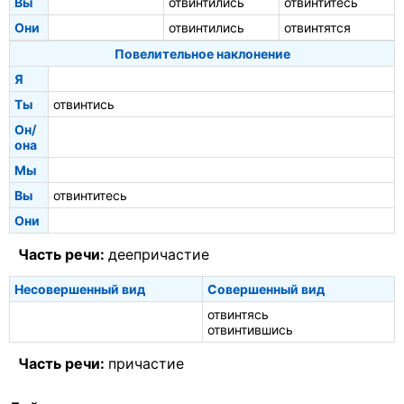
Вы
отвинтились
отвинтитесь
Они
отвинтились
отвинтятся
Повелительное наклонение
Я
Ты
отвинтись
Он/
она
Мы
Вы
отвинтитесь
Они
Часть речи:
деепричастие
Несовершенный вид
Совершенный вид
отвинтясь
отвинтившись
Часть речи:
причастие