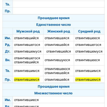
Тв.
Пр.
Прошедшее время
Единственное число
Мужской род
Женский род
Средний род
Им.
отвинтившийся
отвинтившаяся
отвинтившееся
Рд.
отвинтившегося
отвинтившейся
отвинтившегося
Дт.
отвинтившемуся
отвинтившейся
отвинтившемуся
отвинтившегося
Вн.
отвинтившуюся
отвинтившееся
отвинтившийся
отвинтившеюся
Тв.
отвинтившимся
отвинтившимся
отвинтившейся
Пр.
отвинтившемся
отвинтившейся
отвинтившемся
Прошедшее время
Множественное число
Им.
отвинтившиеся
Рд.
отвинтившихся