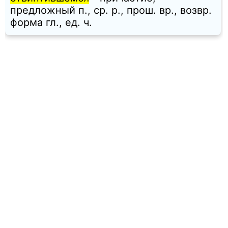
предложный п., ср. p., прош. вр., возвр.
форма гл., ед. ч.