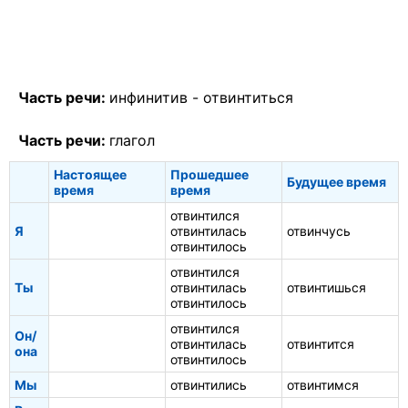
Часть речи:
инфинитив -
отвинтиться
Часть речи:
глагол
Настоящее
Прошедшее
Будущее время
время
время
отвинтился
Я
отвинтилась
отвинчусь
отвинтилось
отвинтился
Ты
отвинтилась
отвинтишься
отвинтилось
отвинтился
Он/
отвинтилась
отвинтится
она
отвинтилось
Мы
отвинтились
отвинтимся