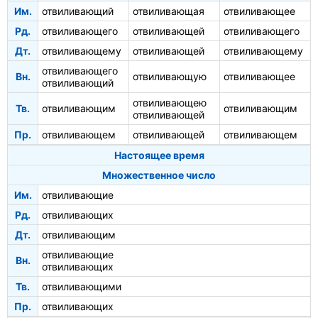
Им.
отвиливающий
отвиливающая
отвиливающее
Рд.
отвиливающего
отвиливающей
отвиливающего
Дт.
отвиливающему
отвиливающей
отвиливающему
отвиливающего
Вн.
отвиливающую
отвиливающее
отвиливающий
отвиливающею
Тв.
отвиливающим
отвиливающим
отвиливающей
Пр.
отвиливающем
отвиливающей
отвиливающем
Настоящее время
Множественное число
Им.
отвиливающие
Рд.
отвиливающих
Дт.
отвиливающим
отвиливающие
Вн.
отвиливающих
Тв.
отвиливающими
Пр.
отвиливающих