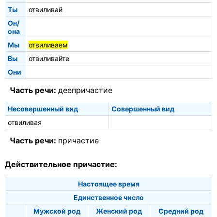
Ты
отвиливай
Он/
она
Мы
отвиливаем
Вы
отвиливайте
Они
Часть речи:
деепричастие
Несовершенный вид
Совершенный вид
отвиливая
Часть речи:
причастие
Действительное причастие:
Настоящее время
Единственное число
Мужской род
Женский род
Средний род