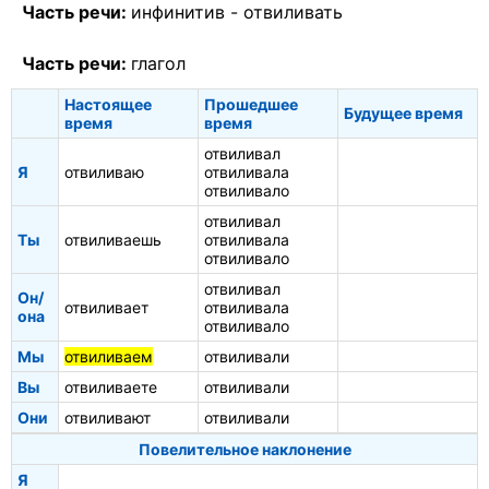
Часть речи:
инфинитив -
отвиливать
Часть речи:
глагол
Настоящее
Прошедшее
Будущее время
время
время
отвиливал
Я
отвиливаю
отвиливала
отвиливало
отвиливал
Ты
отвиливаешь
отвиливала
отвиливало
отвиливал
Он/
отвиливает
отвиливала
она
отвиливало
Мы
отвиливаем
отвиливали
Вы
отвиливаете
отвиливали
Они
отвиливают
отвиливали
Повелительное наклонение
Я