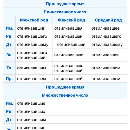
Прошедшее время
Единственное число
Мужской род
Женский род
Средний род
Им.
отвиливавший
отвиливавшая
отвиливавшее
Рд.
отвиливавшего
отвиливавшей
отвиливавшего
Дт.
отвиливавшему
отвиливавшей
отвиливавшему
отвиливавшего
Вн.
отвиливавшую
отвиливавшее
отвиливавший
отвиливавшею
Тв.
отвиливавшим
отвиливавшим
отвиливавшей
Пр.
отвиливавшем
отвиливавшей
отвиливавшем
Прошедшее время
Множественное число
Им.
отвиливавшие
Рд.
отвиливавших
Дт.
отвиливавшим
отвиливавшие
Вн.