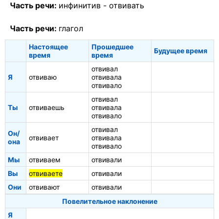
Часть речи:
инфинитив -
отвивать
Часть речи:
глагол
Настоящее
Прошедшее
Будущее время
время
время
отвивал
Я
отвиваю
отвивала
отвивало
отвивал
Ты
отвиваешь
отвивала
отвивало
отвивал
Он/
отвивает
отвивала
она
отвивало
Мы
отвиваем
отвивали
Вы
отвиваете
отвивали
Они
отвивают
отвивали
Повелительное наклонение
Я