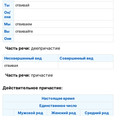
Ты
отвивай
Он/
она
Мы
отвиваем
Вы
отвивайте
Они
Часть речи:
деепричастие
Несовершенный вид
Совершенный вид
отвивая
Часть речи:
причастие
Действительное причастие:
Настоящее время
Единственное число
Мужской род
Женский род
Средний род