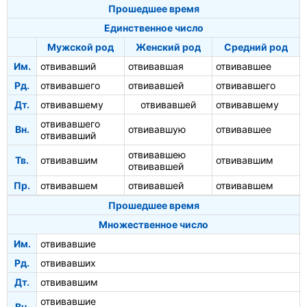
Прошедшее время
Единственное число
Мужской род
Женский род
Средний род
Им.
отвивавший
отвивавшая
отвивавшее
Рд.
отвивавшего
отвивавшей
отвивавшего
Дт.
отвивавшему
отвивавшей
отвивавшему
отвивавшего
Вн.
отвивавшую
отвивавшее
отвивавший
отвивавшею
Тв.
отвивавшим
отвивавшим
отвивавшей
Пр.
отвивавшем
отвивавшей
отвивавшем
Прошедшее время
Множественное число
Им.
отвивавшие
Рд.
отвивавших
Дт.
отвивавшим
отвивавшие
Вн.