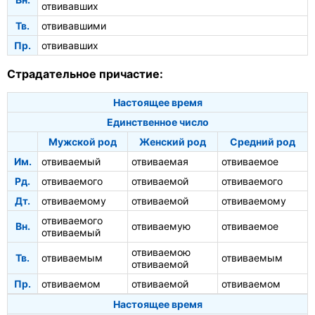
отвивавших
Тв.
отвивавшими
Пр.
отвивавших
Страдательное причастие:
Настоящее время
Единственное число
Мужской род
Женский род
Средний род
Им.
отвиваемый
отвиваемая
отвиваемое
Рд.
отвиваемого
отвиваемой
отвиваемого
Дт.
отвиваемому
отвиваемой
отвиваемому
отвиваемого
Вн.
отвиваемую
отвиваемое
отвиваемый
отвиваемою
Тв.
отвиваемым
отвиваемым
отвиваемой
Пр.
отвиваемом
отвиваемой
отвиваемом
Настоящее время