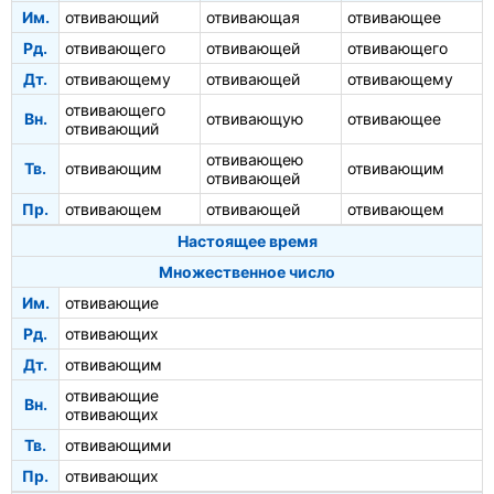
Им.
отвивающий
отвивающая
отвивающее
Рд.
отвивающего
отвивающей
отвивающего
Дт.
отвивающему
отвивающей
отвивающему
отвивающего
Вн.
отвивающую
отвивающее
отвивающий
отвивающею
Тв.
отвивающим
отвивающим
отвивающей
Пр.
отвивающем
отвивающей
отвивающем
Настоящее время
Множественное число
Им.
отвивающие
Рд.
отвивающих
Дт.
отвивающим
отвивающие
Вн.
отвивающих
Тв.
отвивающими
Пр.
отвивающих