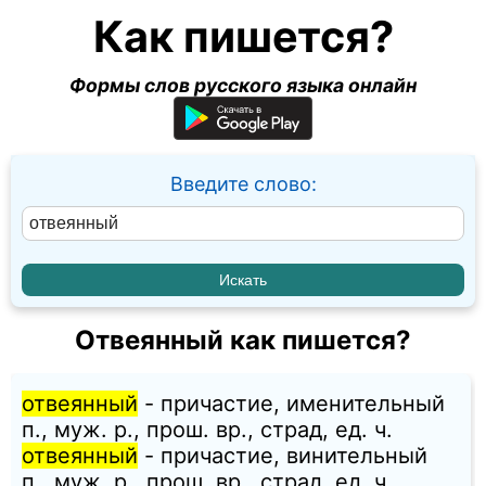
Как пишется?
Формы слов русского языка онлайн
Введите слово:
Отвеянный как пишется?
отвеянный
- причастие, именительный
п., муж. p., прош. вр., страд, ед. ч.
отвеянный
- причастие, винительный
п., муж. p., прош. вр., страд, ед. ч.