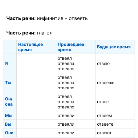
Часть речи:
инфинитив -
отвеять
Часть речи:
глагол
Настоящее
Прошедшее
Будущее время
время
время
отвеял
Я
отвеяла
отвею
отвеяло
отвеял
Ты
отвеяла
отвеешь
отвеяло
отвеял
Он/
отвеяла
отвеет
она
отвеяло
Мы
отвеяли
отвеем
Вы
отвеяли
отвеете
Они
отвеяли
отвеют