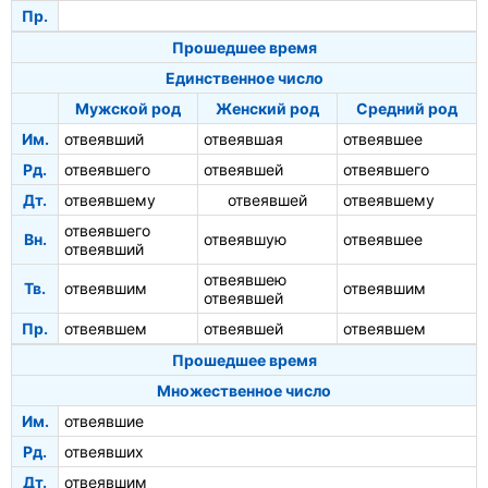
Пр.
Прошедшее время
Единственное число
Мужской род
Женский род
Средний род
Им.
отвеявший
отвеявшая
отвеявшее
Рд.
отвеявшего
отвеявшей
отвеявшего
Дт.
отвеявшему
отвеявшей
отвеявшему
отвеявшего
Вн.
отвеявшую
отвеявшее
отвеявший
отвеявшею
Тв.
отвеявшим
отвеявшим
отвеявшей
Пр.
отвеявшем
отвеявшей
отвеявшем
Прошедшее время
Множественное число
Им.
отвеявшие
Рд.
отвеявших
Дт.
отвеявшим