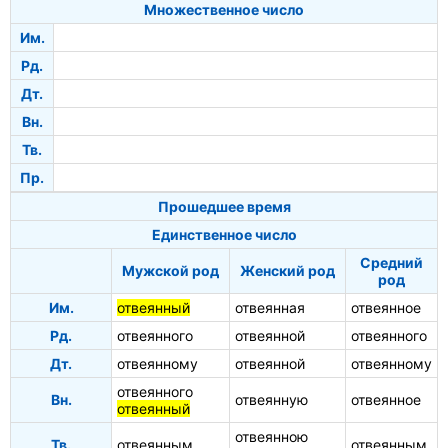
Множественное число
Им.
Рд.
Дт.
Вн.
Тв.
Пр.
Прошедшее время
Единственное число
Средний
Мужской род
Женский род
род
Им.
отвеянный
отвеянная
отвеянное
Рд.
отвеянного
отвеянной
отвеянного
Дт.
отвеянному
отвеянной
отвеянному
отвеянного
Вн.
отвеянную
отвеянное
отвеянный
отвеянною
Тв.
отвеянным
отвеянным