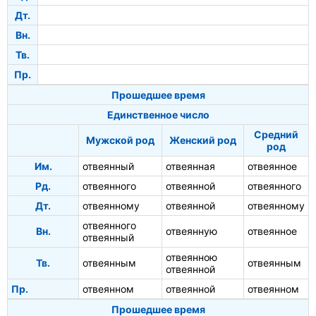
Дт.
Вн.
Тв.
Пр.
Прошедшее время
Единственное число
Средний
Мужской род
Женский род
род
Им.
отвеянный
отвеянная
отвеянное
Рд.
отвеянного
отвеянной
отвеянного
Дт.
отвеянному
отвеянной
отвеянному
отвеянного
Вн.
отвеянную
отвеянное
отвеянный
отвеянною
Тв.
отвеянным
отвеянным
отвеянной
Пр.
отвеянном
отвеянной
отвеянном
Прошедшее время