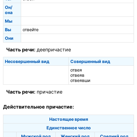
Он/
она
Мы
Вы
отвейте
Они
Часть речи:
деепричастие
Несовершенный вид
Совершенный вид
отвея
отвеяв
отвеявши
Часть речи:
причастие
Действительное причастие:
Настоящее время
Единственное число
Мужской род
Женский род
Средний род