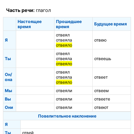
Часть речи:
глагол
Настоящее
Прошедшее
Будущее время
время
время
отвеял
Я
отвеяла
отвею
отвеяло
отвеял
Ты
отвеяла
отвеешь
отвеяло
отвеял
Он/
отвеяла
отвеет
она
отвеяло
Мы
отвеяли
отвеем
Вы
отвеяли
отвеете
Они
отвеяли
отвеют
Повелительное наклонение
Я
Ты
отвей