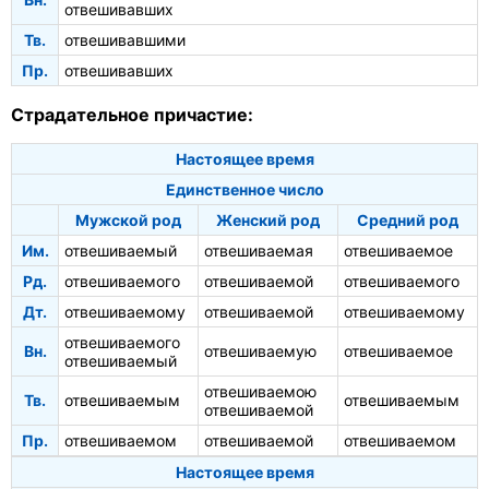
отвешивавших
Тв.
отвешивавшими
Пр.
отвешивавших
Страдательное причастие:
Настоящее время
Единственное число
Мужской род
Женский род
Средний род
Им.
отвешиваемый
отвешиваемая
отвешиваемое
Рд.
отвешиваемого
отвешиваемой
отвешиваемого
Дт.
отвешиваемому
отвешиваемой
отвешиваемому
отвешиваемого
Вн.
отвешиваемую
отвешиваемое
отвешиваемый
отвешиваемою
Тв.
отвешиваемым
отвешиваемым
отвешиваемой
Пр.
отвешиваемом
отвешиваемой
отвешиваемом
Настоящее время