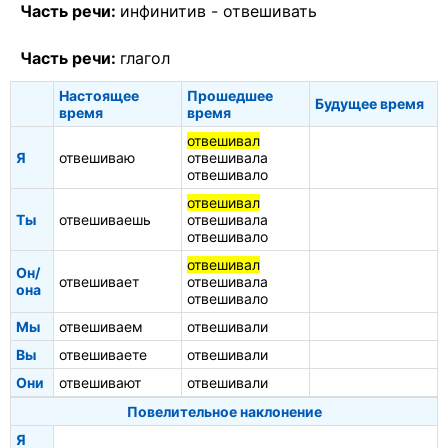
Часть речи:
инфинитив -
отвешивать
Часть речи:
глагол
Настоящее
Прошедшее
Будущее время
время
время
отвешивал
Я
отвешиваю
отвешивала
отвешивало
отвешивал
Ты
отвешиваешь
отвешивала
отвешивало
отвешивал
Он/
отвешивает
отвешивала
она
отвешивало
Мы
отвешиваем
отвешивали
Вы
отвешиваете
отвешивали
Они
отвешивают
отвешивали
Повелительное наклонение
Я